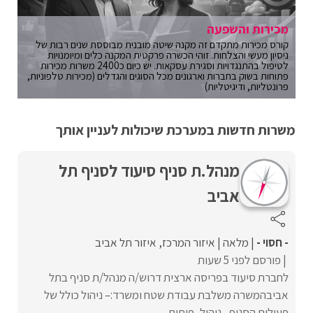
מכירות והשפעה
קורס מכירות מתקדם זה מקנה שיטה מובנית מבוססת שנים רבות של
ניסיון מעשי והצלחות. זוהי הכשרה פרקטית המקנה כלים ומיומנויות
לטיפול בהתנגדויות וסגירת עסקאות. יש כיום כ2400 משרות מכירות
פתוחות בשוק בחברות וארגונים מכל הסוגים והגדלים (מכירות טלפוניות,
פרונטליות, ודיגיטליות)
משרות חדשות במערכת שיכולות לעניין אותך
מנהל.ת סניף סיעוד לסניף תל
אביב
- חסוי -
מלאה
איזור המרכז
איזור תל אביב
פורסם לפני 5 שעות
לחברת סיעוד בפריסה ארצית דרוש/ה מנהל/ת סניף בתל
אביבהמשרה משלבת עבודת שטח ומשרד:– ניהול כולל של
פעילות הסניף– ניהול, פיתוח ...