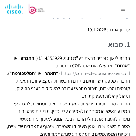
מדיניות פרטיות cob
עדכון אחרון: 19.1.2026
1. מבוא
חברת ליאון כוכבים ברשת בע"מ (ח.פ.
514555929
) ("
החברה
" או
"
אנחנו
") מפעילה את אתר COB בכתובת
https://connectedbusinesses.co.il
("האתר
" או "
הפלטפורמה
").
החברה מספקת שירותים בתחום ההכשרות המקצועיות, התאמת
קורסים והכשרות, חיבור מחפשי עבודה למעסיקים בענף ההייטק,
וניהול קהילות תעסוקתיות.
החברה מכבדת את פרטיות המשתמשים באתר ומחויבת להגנה על
המידע האישי הנמסר לה ולשמירה עליו כדין. מדיניות פרטיות זו
נועדה להסביר את נוהלי החברה בכל הנוגע לאיסוף מידע אישי,
מטרות השימוש בו, אופן העיבוד והשמירה, שיתוף עם צדדים שלישיים,
וזכויות המשתמשים ביחס למידע שנאסף אודותיהם.