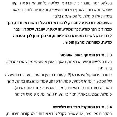
בפלטפורמה
.
מובהר כי לחברה אין שליטה על סוג המידע או היקפו
שהמשתמש בוחר לשתף בשדות חופשיים, והאחריות לתוכן הנמסר
בשדות אלו מוטלת על המשתמש בלבד
.
בעצם מסירת מידע לחברה, לרבות מידע בעל רגישות מיוחדת, הנך
מצהיר כי הנך מודע לכך שמידע זה ייאסף, יעובד, יישמר ויועבר
לצדדים שלישיים כמפורט במדיניות זו, וכי הנך נותן לכך הסכמה
מדעת, מפורשת ומרצון חופשי
.
3.3. מידע הנאסף באופן אוטומטי
בעת הגלישה והשימוש באתר, נאסף באופן אוטומטי מידע טכני הכולל,
בין היתר:
כתובת פרוטוקול אינטרנט (
IP
), סוג הדפדפן וגרסתו, מערכת ההפעלה
של המכשיר, מזהי מכשיר, שפת הדפדפן, עמודים שנצפו באתר, משך
השהייה באתר ובדפים השונים, מקור ההגעה לאתר (אתר מפנה),
פעולות שבוצעו באתר, תאריכי ושעות גישה, נתוני שימוש וגלישה
3.4.
מידע המתקבל מצדדים שלישיים
במקרים מסוימים, אנו עשויים לקבל מידע אודותיך ממקורות חיצוניים,