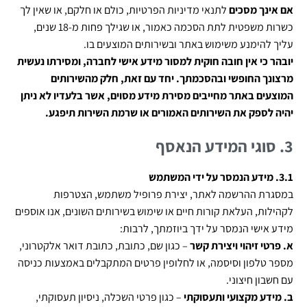
אם אינך מסכים
לתנאי מדיניות הפרטיות, כולם או חלקם, או שאין לך
כשרות משפטית לתת הסכמה כאמור, או שגילך פחות מ-18 שנים,
עליך להימנע משימוש באתר ובשירותים המוצעים בו.
יובהר כי אין חובה חוקית למסור מידע אישי לחברה, ומסירתו נעשית
מרצונך החופשי ובהסכמתך. יחד עם זאת, חלק מהשירותים
המוצעים באתר מחייבים מסירת מידע מסוים, אשר בלעדיו לא ניתן
יהיה לספק את השירותים האמורים או שרמת השירות תיפגע.
3.
סוגי המידע הנאסף
3.1. מידע הנמסר על ידי המשתמש
במסגרת ההרשמה לאתר, יצירת פרופיל משתמש, הצטרפות
לקהילות, העלאת קורות חיים או שימוש בשירותים השונים, אנו אוספים
מידע אישי הנמסר על ידך ביוזמתך, לרבות:
א. פרטי זיהוי ויצירת קשר
– כגון שם, כתובת, כתובת דואר אלקטרוני,
מספר טלפון וסיסמה, או לחלופין פרטים המתקבלים באמצעות כניסה
עם חשבון חיצוני.
ב. מידע מקצועי ותעסוקתי
– כגון פרטי השכלה, ניסיון תעסוקתי,