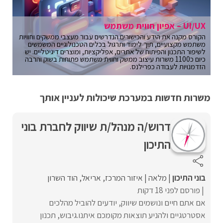
UI/UX – אפיון חווית משתמש
הקורס מקנה את הידע והכישורים הנדרשים עבור מעצבי ממשקים וחוויות
משתמש מקצועיים, תוך לימוד ותרגול בכלים הטכנולוגיים המשמשים
לשיפור התכנון והפיתוח של אתרים, אפליקציות, ומוצרים דיגיטליים. יש
כיום כ1100 משרות עיצוב ממשק וחווית משתמש פתוחות בשוק והרבה
הזדמנויות לעבודה כפרילנס.
משרות חדשות במערכת שיכולות לעניין אותך
דרוש/ה מנהל/ת שיווק לחברת בוני
התיכון
בוני התיכון
מלאה
איזור המרכז
אריאל
הוד השרון
פורסם לפני 18 דקות
אם אתם חיים ונושמים שיווק, יודעים להוביל מהלכים
אסטרטגיים ולהניע תוצאות מקומכם איתנו.גיבוש, תכנון