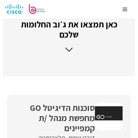
לדלג
לתוכן
Menu
כאן תמצאו את ג׳וב החלומות
שלכם
סוכנות הדיגיטל GO
מחפשת מנהל /ת
קמפיינים
דוברי שפות
מלאה
נתניה