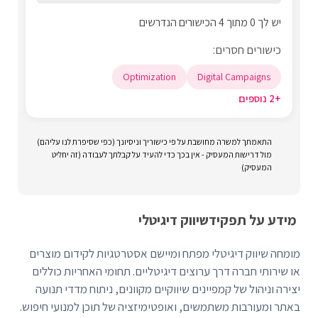
יש לך 0 מתוך 4 הכישורים הנדרשים
כישורים חסרים:
Optimization
Digital Campaigns
+2 נוספים
התאמתך למשרה מחושבת על פי כישוריך וניסיונך (כפי שסיפרת לנו עליהם)
מול דרישות המעסיק - אין בכך כדי להעיד על קבלתך לעבודה (זה יחליט
המעסיק)
מידע על תפקיד
שיווק דיגיטלי
מומחה שיווק דיגיטלי מפתח ומיישם אסטרטגיות לקידום מוצרים
או שירותי חברה דרך ערוצים דיגיטליים. תחומי האחריות כוללים
יצירה וניהול של קמפיינים שיווקיים מקוונים, ניתוח מדדי תנועה
באתר ומעורבות משתמשים, ואופטימיזציה של תוכן למנועי חיפוש.