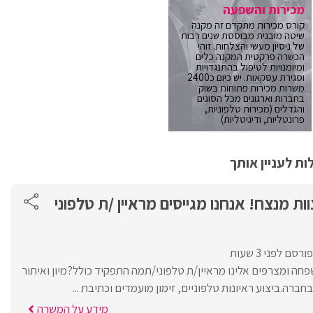
מכירות והשפעה
קורס מכירות מתקדם זה מקנה
שיטה מובנית מבוססת שנים רבות
של ניסיון מעשי והצלחות. זוהי
הכשרה פרקטית המקנה כלים
ומיומנויות לטיפול בהתנגדויות
וסגירת עסקאות. יש כיום כ2400
משרות מכירות פתוחות בשוק
בחברות וארגונים מכל הסוגים
והגדלים (מכירות טלפוניות,
פרונטליות, ודיגיטליות)
ת לעניין אותך
ות מנצח! אנחנו מגייסים מראיין /ת טלפוני
פורסם לפני 3 שעות
חה ומצרפים אלינו מראיין/ת טלפוני/תמה התפקיד כולל?מיון ואיתור
ברה.ביצוע ראיונות טלפוניים, זימון מועמדים וכתיבת ...
מידע על המשרה