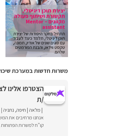
יצירת תוכן דיגיטלי,
תקשורת ושיתוף פעולה
מקוונים – Mentor
assistant
תתחיל בחקר היסודות של יצירת
תוכן דיגיטלי, תלמד כיצד לעבוד
עם סוגים שונים של אודיו, תמונה,
טקסט ווידאו, והבנת הפורמטים
שלהם.
משרות חדשות במערכת שיכולו
הצטרפו אלינו לצו
/ת
מלאה
חיפה
נתניה
אנחנו מרחיבים את המשפ
קו"ח למשרות הפתוחות בח