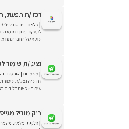
רכז /ת תפעול, ר
מלאה
פורסם לפני 3 שעות
לתפקיד מגוון ודינמי הכ
שוטף של החברה.תחומי אח
נציג /ת שימור ל
משמרות
אופקים
בא
דרוש/ה נציג/ת שימור ו
שיחות יוצאות ללידים במ
בנק מוביל מגייס!
חלקית
מלאה
משמרו