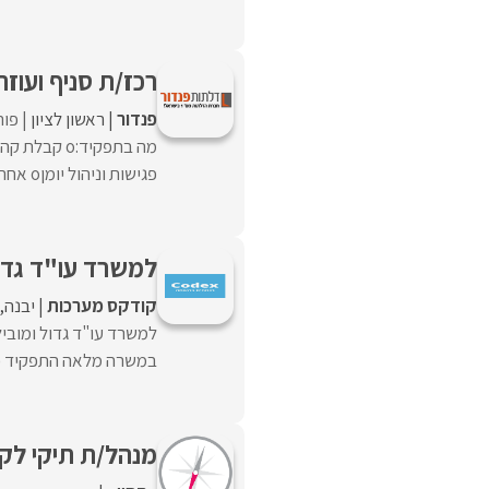
רכז/ת סניף ועוזר
פנדור
ראשון לציון
פורס
פגישות וניהול יומןo אחריות על לוחות זמנים ...
למשרד עו"ד גדול
קודקס מערכות
יבנה
למשרד עו"ד גדול ומובי
במשרה מלאה התפקיד כולל
מנהל/ת תיקי לקוחו