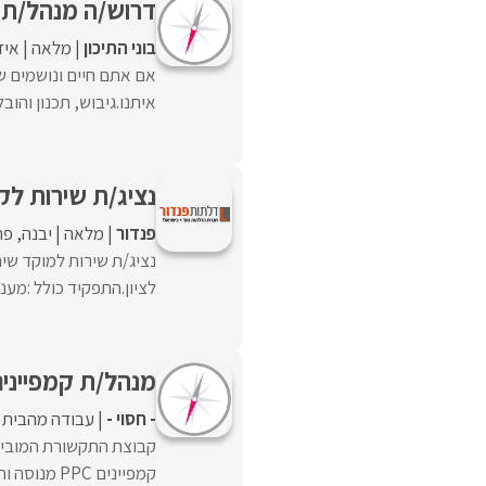
דרוש/ה מנהל/ת ש
בוני התיכון
מלאה
איז
אם אתם חיים ונושמים ש
איתנו.גיבוש, תכנון והוב
נציג/ת שירות לק
פנדור
מלאה
יבנה
פת
נציג/ת שירות למוקד שי
לציון.התפקיד כולל :מענ
מנהל/ת קמפיינים PC
- חסוי -
עבודה מהבית
קבוצת התקשורת המוביל
קמפיינים PPC מנוסה וחד/ה, שרוצה להשפיע על עולם התוכן הרפואי ...