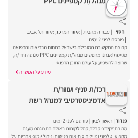
מנהל/ת קמפיינים PPC
- חסוי -
עבודה מהבית
איזור המרכז
איזור תל אביב
פורסם לפני 2 ימים
קבוצת התקשורת המובילה בישראל בתחום הבריאות והרפואה
מגייסת!אנחנו מחפשים מנהל/ת קמפיינים PPC מנוסה וחד/ה,
שרוצה להשפיע על עולם התוכן הרפואי ...
מידע על המשרה
רכז/ת סניף ועוזר/ת
אדמיניסטרטיבי למנהל רש‎ת
פנדור
ראשון לציון
פורסם לפני 2 ימים
מה בתפקיד:o קבלת קהל לקוחות באולם התצוגהo מענה
מקצועי טלפוני ומיילים o תיאום פגישות וניהול יומןo אחריות על