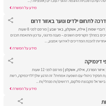
 לעולם תוכניות התגמול ההוני לעובדים (אופציות / ...
מידע על המשרה
רכה לתחום ילדים ונוער באזור דרום
דוברי שפות
אילת
אשקלון
באר שבע
פורסם לפני 8 שעות
ריכים במהלך הקורסים השונים.– מענה פדגוגי, עדכון והתאמת תכנים
אחריות להכנת המדריכים לאירועי אמצע, ...
מידע על המשרה
י דינמיקה
איזור המרכז
אילת
אשקלון
פורסם לפני 12 שעות
ת תפקיד ניהולי עם השפעה אמתית? זה הרגע שלך!לדינמיקה, רשת
בישראל מקבוצת סלקום, דרושים/ות מנהלי/ות ...
מידע על המשרה
ת