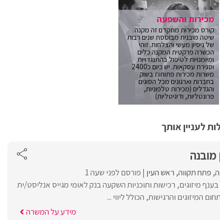
מכירות והשפעה
קורס מכירות מתקדם זה מקנה
שיטה מובנית מבוססת שנים רבות
של ניסיון מעשי והצלחות. זוהי
הכשרה פרקטית המקנה כלים
ומיומנויות לטיפול בהתנגדויות
וסגירת עסקאות. יש כיום כ2400
משרות מכירות פתוחות בשוק
בחברות וארגונים מכל הסוגים
והגדלים (מכירות טלפוניות,
פרונטליות, ודיגיטליות)
ת לעניין אותך
 מובנה
ה
פתח תקווה
ראש העין
פורסם לפני שעה 1
בענף מיזוגים, רכישות ותוכניות השקעה בנק לאומי מגייס אנליסט/ית
ם המיזוגים והרגישות, הכולל ליווי ...
מידע על המשרה