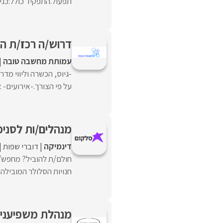
תפעול.התפקיד כולל:כניסה
דרוש/ה רכז/ת הד
עמותת מחשבה טובה
-גיוס, הכשרה וליווי מד
על פי הצורך.-אירועים- 
מנהלים/ות לסניפ
דינמיקה
דוברי שפות
חולם/ת להוביל? מחפש/
חנויות הסלולר המובילה 
מנהלת משפיעניו