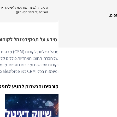
התאמתך למשרה מחושבת על פי כישוריך וני
לעבודה (זה יחליט המעסיק)
פים.
מידע על תפקיד
מנהל לקוחות
מנהל הצלחת 
של חברה. תחומי האחריות כוללים קלי
וקידום חידושים ומכירות נוספות. מיומ
ומיומנות בכלי CRM כמו Salesforce ופלטפורמות הצלחת לקוחות כמו Gainsight.
קורסים והכשרות להגיע לתפק