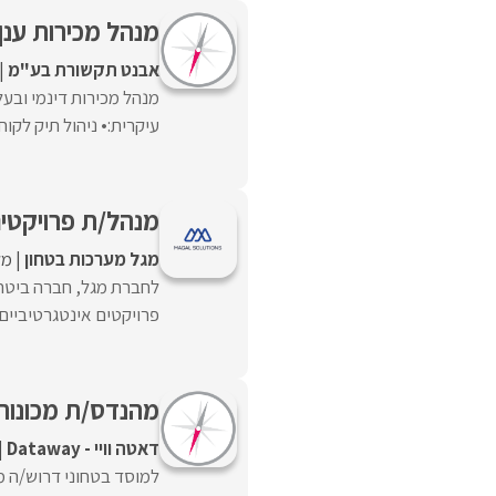
מנהל מכירות ענן (d Sales Account Manager) AWS
אבנט תקשורת בע"מ
מנהל מכירות דינמי ובעל
עיקרית:• ניהול תיק לקוחות
מנהל/ת פרויקטי
מגל מערכות בטחון
מל
לחברת מגל, חברה ביטחו
פרויקטים אינטגרטיביים 
מהנדס/ת מכונות 
דאטה וויי - Dataway
למוסד בטחוני דרוש/ה מ