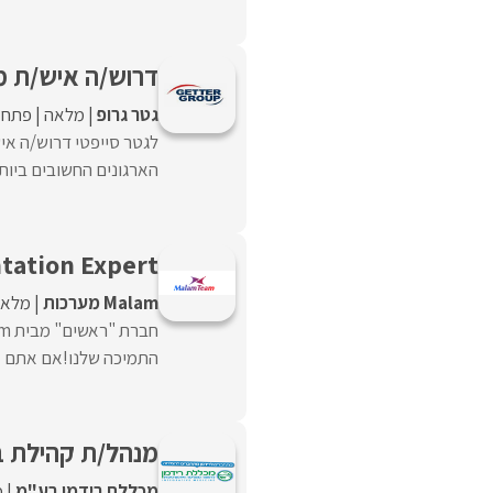
דרוש/ה איש/ת מכ
גטר גרופ
מלאה
פתח 
לגטר סייפטי דרוש/ה איש
הארגונים החשובים ביותר בישראל ?afety
tation Expert
Malam מערכות
מלאה
התמיכה שלנו!אם אתם אוה
מנהל/ת קהילת ב
מכללת רידמן בע"מ
מ