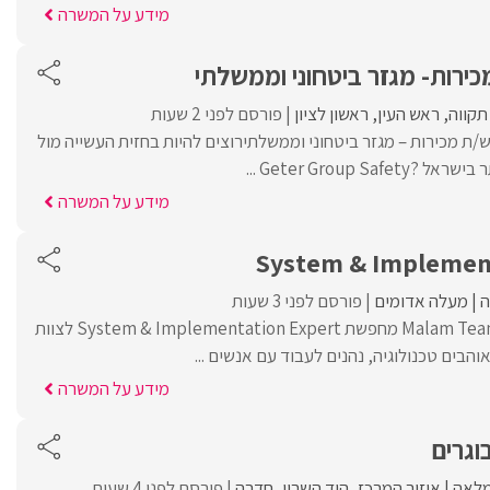
מידע על המשרה
ירות- מגזר ביטחוני וממשלתי
תקווה
ראש העין
ראשון לציון
פורסם לפני 2 שעות
/ת מכירות – מגזר ביטחוני וממשלתירוצים להיות בחזית העשייה מול
Geter Group S ...
מידע על המשרה
System & Implemen
מעלה אדומים
פורסם לפני 3 שעות
חברת "ראשים" מבית Malam Team מחפשת System & Implementation Expert לצוות
בים טכנולוגיה, נהנים לעבוד עם אנשים ...
מידע על המשרה
וגרים
לאה
איזור המרכז
הוד השרון
חדרה
פורסם לפני 4 שעות