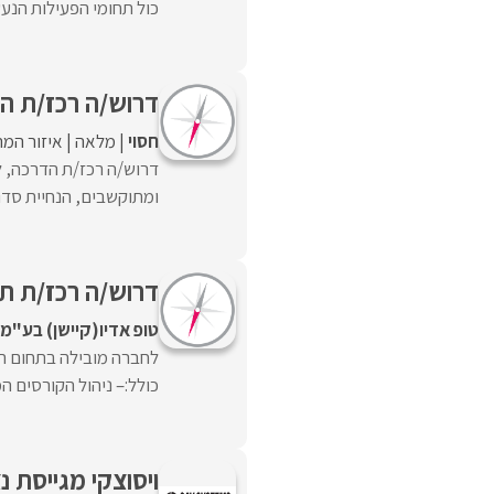
כול תחומי הפעילות הנעשי
דרוש/ה רכז/ת הד
חסוי
מלאה
איזור המר
דרוש/ה רכז/ת הדרכה, ל
ומתוקשבים, הנחיית סדנאו
דרוש/ה רכז/ת תוכ
טופ אדיו(קיישן) בע"מ
לחברה מובילה בתחום הד
כולל:– ניהול הקורסים ה
ויסוצקי מגייסת נצ