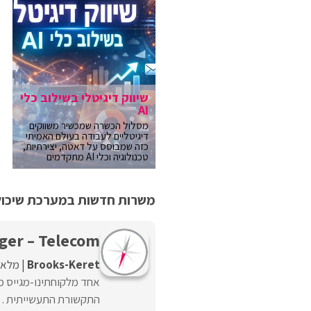
שיווק דיגיטלי בשילוב כלי
AI
מסלול הכשרה שמכשיר משווקים
דיגיטליים לעבודה בעולם האמיתי
כזה שמבוסס על דאטה, יצירתיות,
טכנולוגיה וכלי AI מתקדמים
משרות חדשות במערכת שיכולו
ger – Telecom
Brooks-Keret
מלאה
אחד מלקוחתינו-מגייס מ
התקשורת התעשייתית . הת