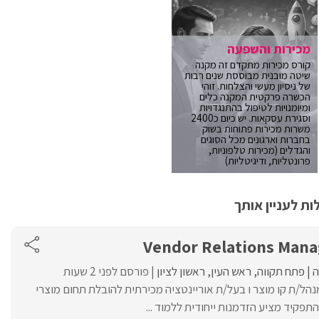
מכירות והשפעה
קורס מכירות מתקדם זה מקנה
שיטה מובנית מבוססת שנים רבות
של ניסיון מעשי והצלחות. זוהי
הכשרה פרקטית המקנה כלים
ומיומנויות לטיפול בהתנגדויות
וסגירת עסקאות. יש כיום כ2400
משרות מכירות פתוחות בשוק
בחברות וארגונים מכל הסוגים
והגדלים (מכירות טלפוניות,
פרונטליות, ודיגיטליות)
ת לעניין אותך
Vendor Relations Mana
פתח תקווה
ראש העין
ראשון לציון
פורסם לפני 2 שעות
נהל/ת קו מוצר ו בעל/ת אוריינטציה מכירתית להובלת תחום מוצרי
פקיד מציע הזדמנות ייחודית ללמוד ...