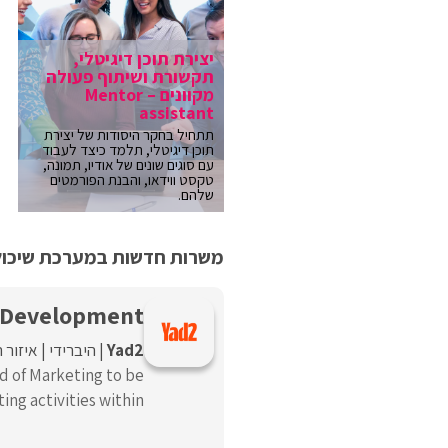
יצירת תוכן דיגיטלי,
תקשורת ושיתוף פעולה
מקוונים – Mentor
assistant
תתחיל בחקר היסודות של יצירת
תוכן דיגיטלי, תלמד כיצד לעבוד
עם סוגים שונים של אודיו, תמונה,
טקסט ווידאו, והבנת הפורמטים
שלהם.
משרות חדשות במערכת שיכולו
w Development
Yad2
היברידי
איזור 
d of Marketing to be
ng activities within ...