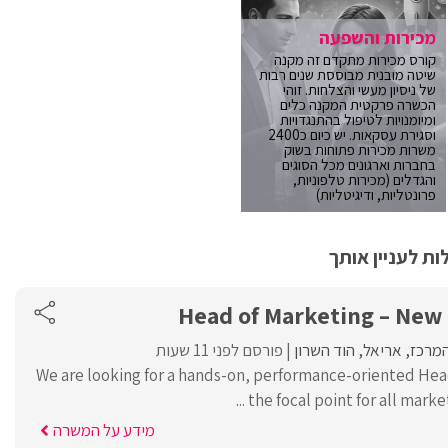
מכירות והשפעה
קורס מכירות מתקדם זה מקנה
שיטה מובנית מבוססת שנים רבות
של ניסיון מעשי והצלחות. זוהי
הכשרה פרקטית המקנה כלים
ומיומנויות לטיפול בהתנגדויות
וסגירת עסקאות. יש כיום כ2400
משרות מכירות פתוחות בשוק
בחברות וארגונים מכל הסוגים
והגדלים (מכירות טלפוניות,
פרונטליות, ודיגיטליות)
ת לעניין אותך
Head of Marketing – Ne
המרכז
אריאל
הוד השרון
פורסם לפני 11 שעות
We are looking for a hands-on, performance-oriented Hea
the focal point for all marketi
מידע על המשרה