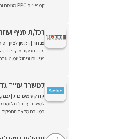
קמפיינים PPC מנוסה וחד/ה, שרוצה להשפיע על עולם התוכן הרפואי ...
רכז/ת סניף ועוזר
פנדור
ראשון לציון
פורסם
פגישות וניהול יומןo אחריות על לוחות זמנים ...
למשרד עו"ד גדול
קודקס מערכות
יבנה
למשרד עו"ד גדול ומובי
במשרה מלאה התפקיד כולל
מנהל/ת תיקי לקוחו