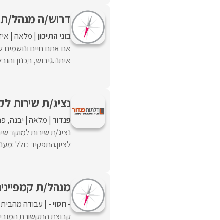
דרוש/ה מנהל/ת ש
בוני התיכון
מלאה
איז
אם אתם חיים ונושמים ש
איתנו.גיבוש, תכנון והוב
נציג/ת שירות לק
פנדור
מלאה
יבנה
פת
נציג/ת שירות למוקד שי
לציון.התפקיד כולל :מענ
מנהל/ת קמפיינים PC
- חסוי -
עבודה מהבית
קבוצת התקשורת המוביל