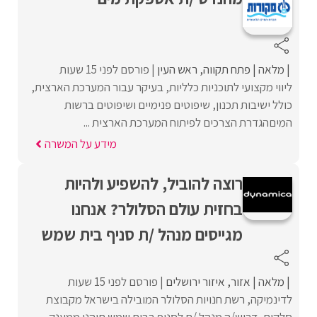
מלאה
פתח תקווה
ראש העין
פורסם לפני 15 שעות
ליווי מקצועי לתוכניות כלליות, בעיקר עבור המערכת הארצית,
כולל ישיבות תכנון, שיפוטים פנימיים ושיפוטים ברשות
המיםהגדרת הצרכים לפיתוח המערכת הארצית ...
מידע על המשרה
רוצה להוביל, להשפיע ולהיות
בחזית עולם הסלולר? אנחנו
מגייסים מנהל /ת סניף בית שמש
מלאה
אזור
איזור ירושלים
פורסם לפני 15 שעות
לדינמיקה, רשת חנויות הסלולר המובילה בישראל מקבוצת
סלקום, דרוש/ה מנהל /ת לסניף בבית שמש.תיהנו ממענק