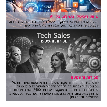
שיווק דיגיטלי בשילוב כלי AI
מסלול הכשרה שמכשיר משווקים דיגיטליים לעבודה בעולם האמיתי כזה
שמבוסס על דאטה, יצירתיות, טכנולוגיה וכלי AI מתקדמים
מכירות והשפעה
קורס מכירות מתקדם זה מקנה שיטה מובנית מבוססת שנים רבות של
ניסיון מעשי והצלחות. זוהי הכשרה פרקטית המקנה כלים ומיומנויות
לטיפול בהתנגדויות וסגירת עסקאות. יש כיום כ2400 משרות מכירות
פתוחות בשוק בחברות וארגונים מכל הסוגים והגדלים (מכירות טלפוניות,
פרונטליות, ודיגיטליות)