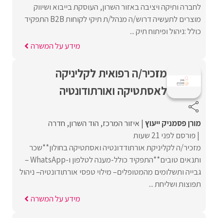
לחברה ותיקה ויציבה באזור השרון, העוסקת בייבוא ושיווק
מוצרים לתעשיה דרוש/ה מנהל/ת תיקי לקוחות B2B התפקיד
כולל :ניהול ופיתוח תיק ...
מידע על המשרה
מזכיר/ה רפואית לקליניקה
לאסתטיקה ואורתודונטיה
מורן פסמניק ייעוץ
איזור המרכז
הוד השרון
חדרה
פורסם לפני 21 שעות
מזכיר/ה לקליניקת אורתודדונטיה ואסתטיקה בחולון**שכר
ותנאים טובים**התפקיד כולל-מענה לטלפון ו-WhatsApp –
גבייה ותשלומים מהמטופלים– מילוי טפסי אורתודונטיה– ניהול
תפוצות ושליחת ...
מידע על המשרה