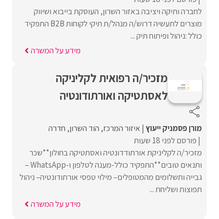
לחברה ותיקה ויציבה באזור השרון, העוסקת בייבוא ושיווק
מוצרים לתעשיה דרוש/ה מנהל/ת תיקי לקוחות B2B התפקיד
כולל :ניהול ופיתוח תיק ...
מידע על המשרה
מזכיר/ה רפואית לקליניקה
לאסתטיקה ואורתודונטיה
מורן פסמניק ייעוץ
איזור המרכז
הוד השרון
חדרה
פורסם לפני 18 שעות
מזכיר/ה לקליניקת אורתודדונטיה ואסתטיקה בחולון**שכר
ותנאים טובים**התפקיד כולל-מענה לטלפון ו-WhatsApp –
גבייה ותשלומים מהמטופלים– מילוי טפסי אורתודונטיה– ניהול
תפוצות ושליחת ...
מידע על המשרה