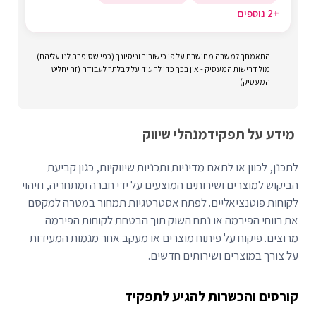
+2 נוספים
התאמתך למשרה מחושבת על פי כישוריך וניסיונך (כפי שסיפרת לנו עליהם)
מול דרישות המעסיק - אין בכך כדי להעיד על קבלתך לעבודה (זה יחליט
המעסיק)
מידע על תפקיד
מנהלי שיווק
לתכנן, לכוון או לתאם מדיניות ותכניות שיווקיות, כגון קביעת
הביקוש למוצרים ושירותים המוצעים על ידי חברה ומתחריה, וזיהוי
לקוחות פוטנציאליים. לפתח אסטרטגיות תמחור במטרה למקסם
את רווחי הפירמה או נתח השוק תוך הבטחת לקוחות הפירמה
מרוצים. פיקוח על פיתוח מוצרים או מעקב אחר מגמות המעידות
על צורך במוצרים ושירותים חדשים.
קורסים והכשרות להגיע לתפקיד