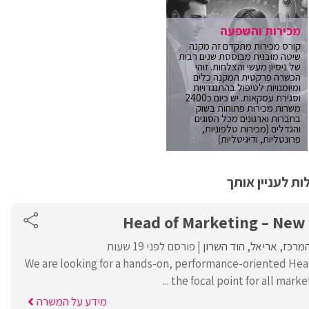
מכירות והשפעה
קורס מכירות מתקדם זה מקנה
שיטה מובנית מבוססת שנים רבות
של ניסיון מעשי והצלחות. זוהי
הכשרה פרקטית המקנה כלים
ומיומנויות לטיפול בהתנגדויות
וסגירת עסקאות. יש כיום כ2400
משרות מכירות פתוחות בשוק
בחברות וארגונים מכל הסוגים
והגדלים (מכירות טלפוניות,
פרונטליות, ודיגיטליות)
ת לעניין אותך
Head of Marketing – Ne
המרכז
אריאל
הוד השרון
פורסם לפני 19 שעות
We are looking for a hands-on, performance-oriented Hea
the focal point for all marketi
מידע על המשרה