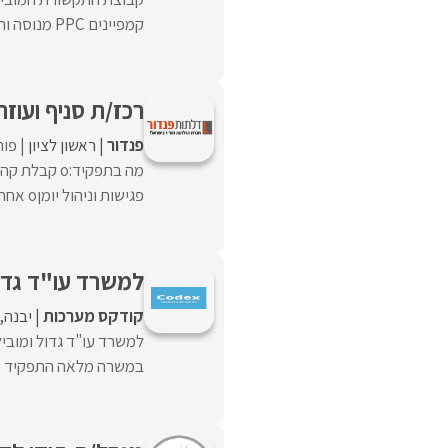
קמפיינים PPC מנוסה וחד/ה, שרוצה להשפיע על עולם התוכן הרפואי ...
רכז/ת סניף ועוזר
פנדור
ראשון לציון
פורסם
פגישות וניהול יומןo אחריות על לוחות זמנים ...
למשרד עו"ד גדול
קודקס מערכות
יבנה
למשרד עו"ד גדול ומובי
במשרה מלאה התפקיד כולל