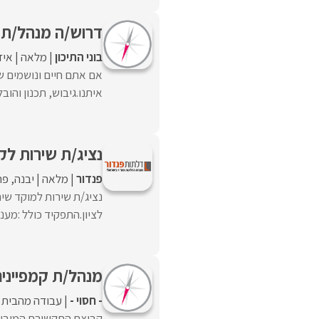
דרוש/ה מנהל/ת ש
בוני התיכון
מלאה
איז
אם אתם חיים ונושמים ש
איתנו.גיבוש, תכנון והוב
נציג/ת שירות לק
פנדור
מלאה
יבנה
פת
נציג/ת שירות למוקד שי
לציון.התפקיד כולל :מענ
מנהל/ת קמפיינים PC
- חסוי -
עבודה מהבית
קבוצת התקשורת המוביל