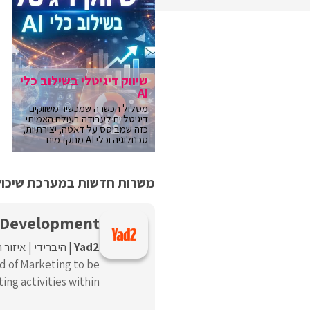
שיווק דיגיטלי בשילוב כלי
AI
מסלול הכשרה שמכשיר משווקים
דיגיטליים לעבודה בעולם האמיתי
כזה שמבוסס על דאטה, יצירתיות,
טכנולוגיה וכלי AI מתקדמים
משרות חדשות במערכת שיכולו
w Development
Yad2
היברידי
איזור 
d of Marketing to be
ng activities within ...