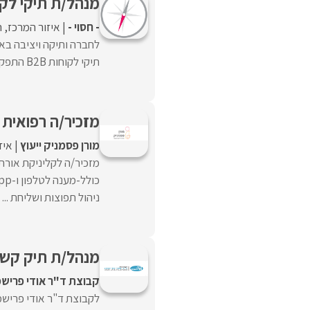
מנהל/ת תיקי לקוחו
- חסוי -
איזור המרכז
ה
לחברה ותיקה ויציבה באז
תיקי לקוחות B2B התפקיד כולל :ניהול ופיתוח תיק ...
מזכיר/ה רפואית 
מורן פסמניק ייעוץ
איז
מזכיר/ה לקליניקת אורת
ניהול תפוצות ושליחת ...
מנהל/ת תיק קשרי
קבוצת ד"ר אודי פרישמ
לקבוצת ד"ר אודי פרישמן