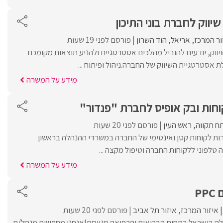
יווק לחברת בוני התיכון
ור המרכז
אריאל
הוד השרון
פורסם לפני 19 שעות
יווק, יודעים להוביל מהלכים אסטרטגיים ולהניע תוצאות מקומכם
לת אסטרטגיית השיווק של החברה.ניהול ופיתוח ...
מידע על המשרה
וחות ובק אופיס לחברת "פנדור"
ח תקווה
ראש העין
פורסם לפני 20 שעות
רות לקוחות קטן ואינטימי של החברה במשרדי ההנהלה בראשון
ה טלפוני ללקוחות החברה וטיפול מקצה ...
מידע על המשרה
P
איזור המרכז
איזור תל אביב
פורסם לפני 20 שעות
ה בישראל בתחום הבריאות והרפואה מגייסת!אנחנו מחפשים מנהל/ת