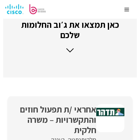
לדלג
לתוכן
Menu
כאן תמצאו את ג׳וב החלומות
שלכם
אחראי /ת תפעול חוזים
והתקשרויות – משרה
חלקית
חלקית
נתניה
רעננה