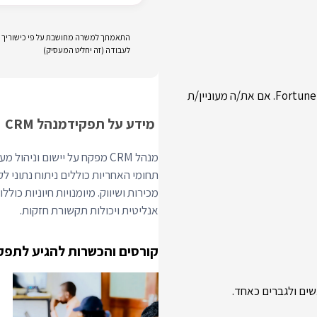
התאמתך למשרה מחושבת על פי כישוריך וני
לעבודה (זה יחליט המעסיק)
חברה מובילה בתחום ניהול הידע, העובדת עם לקוחות ברמת ה-Fortune 500. אם את/ה מעוניין/ת
מידע על תפקיד
מנהל CRM
מנהל CRM מפקח על יישום וני
תחומי האחריות כוללים ניתוח נתוני לק
אנליטית ויכולות תקשורת חזקות.
קורסים והכשרות להגיע לתפק
שים ולגברים כאחד.