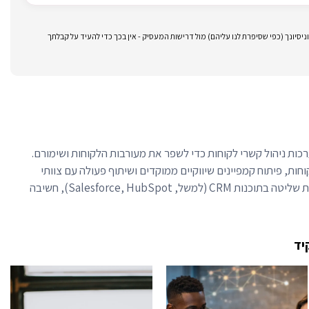
סיונך (כפי שסיפרת לנו עליהם) מול דרישות המעסיק - אין בכך כדי להעיד על קבלתך
הול מערכות ניהול קשרי לקוחות כדי לשפר את מעורבות הלקוחות ושימורם.
וחות, פיתוח קמפיינים שיווקיים ממוקדים ושיתוף פעולה עם צוותי
מכירות ושיווק. מיומנויות חיוניות כוללות שליטה בתוכנות CRM (למשל, Salesforce, HubSpot), חשיבה
יד