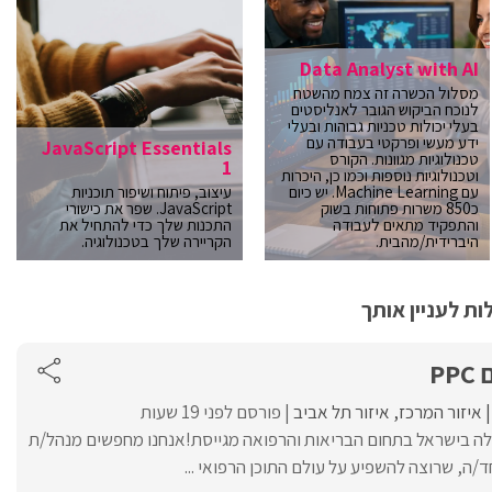
Data Analyst with AI
מסלול הכשרה זה צמח מהשטח
לנוכח הביקוש הגובר לאנליסטים
בעלי יכולות טכניות גבוהות ובעלי
ידע מעשי ופרקטי בעבודה עם
JavaScript Essentials
טכנולוגיות מגוונות. הקורס
1
וטכנולוגיות נוספות וכמו כן, היכרות
עם Machine Learning. יש כיום
עיצוב, פיתוח ושיפור תוכניות
כ850 משרות פתוחות בשוק
JavaScript. שפר את כישורי
והתפקיד מתאים לעבודה
התכנות שלך כדי להתחיל את
היברידית/מהבית.
הקריירה שלך בטכנולוגיה.
ת לעניין אותך
P
איזור המרכז
איזור תל אביב
פורסם לפני 19 שעות
ה בישראל בתחום הבריאות והרפואה מגייסת!אנחנו מחפשים מנהל/ת