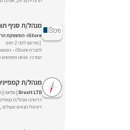
הרצליה (IPS), אוניברסיטת רייכמן בהרצליה המכון למדיניות ואסטרטגיה – ...
מנהל/ת סניף תותח/ית לiStore –
iStore- המשווקת הרישמית של Apple בישראל
פורסם לפני 2 ימים
המרכז. אנחנו מחפשים מ
מנהל/ת קמפיינים
Droxit LTD
מלאה
ח
דרוש/ה מנהל/ת קמפייני
דיגיטלי.תנאים מעולים ,י