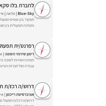
לחברת בלו סקאי 
Blue-Sky
מלאה
איז
תפקיד בק אופיס תפעולי
ותמיכה תפעולית בין הגור
רפרנט/ית תפעול
רימון שירותי השמה
אש
תמיכה ושירות לסוכני בי
עבודה מול חברות הביטוח
דרוש/ה רכז/ת תפ
אוניברסיטת רייכמן
איז
דרוש/ה רכז/ת תפעול מאג