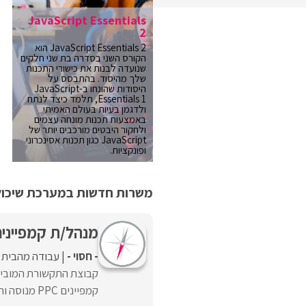
JavaScript Essentials
2
JavaScript Essentials 2 הוא
הקורס השני בסדרה בת שני חלקים
שנועדה לבנות את כישורי התכנות
שלך מהיסוד. בהתבסס על
היסודות שהונחו ב-JavaScript
Essentials 1, תלמד כיצד לנתח
ולדגמן בעיות בעולם האמיתי
באמצעות תכנות מונחה עצמים
ולחקור היבטים מורכבים יותר של
JavaScript כגון תכנות אסינכרוני
ופונקציות.
משרות חדשות במערכת שיכולו
מנהל/ת קמפיינים PC
- חסוי -
עבודה מהבית
קבוצת התקשורת המוביל
קמפיינים PPC מנוסה וחד/ה, שרוצה להשפיע על עולם התוכן הרפואי ...