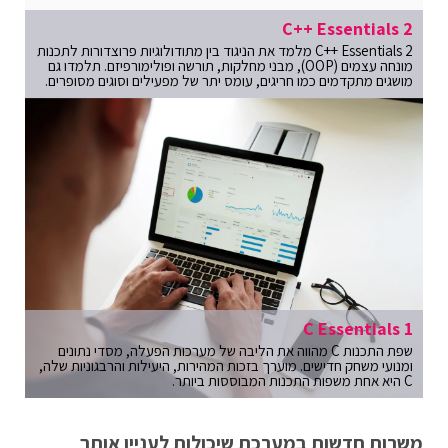
C++ Essentials 2
C++ Essentials 2 מלמד את הניגוד בין מתודולוגיות פרוצדורות לתכנות
מונחה עצמים (OOP), מבני מחלקות, תורשה ופולימורפיזם. תלמדו גם
מושגים מתקדמים כמו חריגים, עומס יתר של מפעילים וסוגים מסופרים.
C Essentials 1
שפת התכנות C מהווה את הליבה של מערכות הפעלה, מסדי נתונים
ומנועי משחק חדישים. מוערך בזכות המהירות, היעילות והרבגוניות שלה,
C היא אחת משפות התכנות המבוססות ביותר.
משרות חדשות במערכת שיכולות לעניין אותך