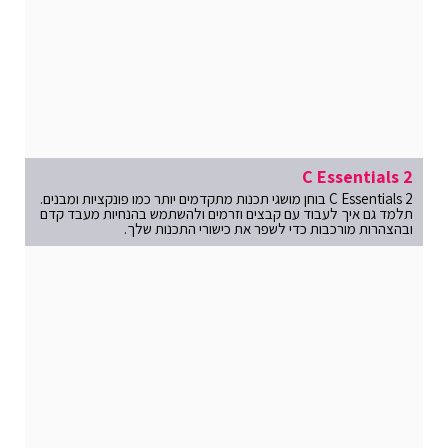
C Essentials 2
C Essentials 2 בוחן מושגי תכנות מתקדמים יותר כמו פונקציות ומבנים.
תלמד גם איך לעבוד עם קבצים וזרמים ולהשתמש בהנחיות מעבד קדם
ובהצהרות מורכבות כדי לשפר את כישורי התכנות שלך.