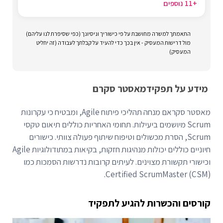
+11 נוספים
התאמתך למשרה מחושבת על פי כישוריך וניסיונך (כפי שסיפרת לנו עליהם)
מול דרישות המעסיק - אין בכך כדי להעיד על קבלתך לעבודה (זה יחליט
המעסיק)
מידע על תפקיד
מאסטר סקרם
מאסטר סקראם מנחה תהליכי פיתוח Agile, ומבטיח כי עקרונות
Scrum מיושמים ביעילות. תחומי האחריות כוללים תיאום טקסי
Scrum, הסרת מכשולים וטיפוח שיתוף פעולה צוותי. כישורים
חיוניים כוללים יכולות מנהיגות חזקות, בקיאות במתודולוגיות Agile
וכישורי תקשורת מצוינים. לעיתים קרובות נדרשות הסמכות כמו
Certified ScrumMaster (CSM).
קורסים והכשרות להגיע לתפקיד