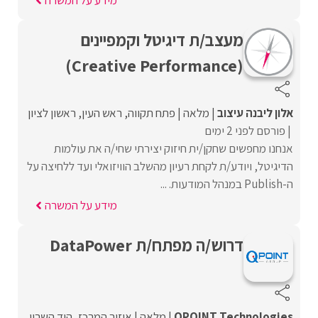
מידע על המשרה
מעצב/ת דיגיטל וקמפיינים
(Creative Performance)
אלון ליבנה עיצוב
מלאה
פתח תקווה
ראש העין
ראשון לציון
פורסם לפני 2 ימים
אנחנו מחפשים שחקן/ית חיזוק יצירתי שחי/ה את עולמות
הדיגיטל, ויודע/ת לקחת רעיון מהשלב הוויזואלי ועד ללחיצה על
ה-Publish במנהל המודעות. ...
מידע על המשרה
דרוש/ה מפתח/ת DataPower
QPOINT Technologies
מלאה
איזור המרכז
הוד השרון