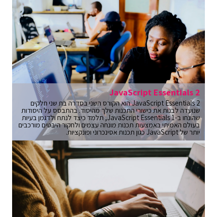
JavaScript Essentials 2
JavaScript Essentials 2 הוא הקורס השני בסדרה בת שני חלקים
שנועדה לבנות את כישורי התכנות שלך מהיסוד. בהתבסס על היסודות
שהונחו ב-JavaScript Essentials 1, תלמד כיצד לנתח ולדגמן בעיות
בעולם האמיתי באמצעות תכנות מונחה עצמים ולחקור היבטים מורכבים
יותר של JavaScript כגון תכנות אסינכרוני ופונקציות.