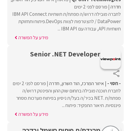
חדרה
פורסם לפני 2 ימים
לחברה מובילה דרוש/ה מפתח/ת תשתיות IBM API Connect
/ DataPower להצטרפות לצוות DevOps.פיתוח ותחזוקת
תשתיות API, עבודה עם IBM API ...
מידע על המשרה
Senior .NET Developer
- חסוי -
איזור המרכז
הוד השרון
חדרה
פורסם לפני 2 ימים
לחברת תוכנה מובילה בתחום שוק ההון והפינטק דרוש/ה
מפתח/ת .NET בכיר/ה בעל/ת ניסיון בפיתוח מערכות מסחר
פיננסיות. תיאור התפקיד: פיתוח ...
מידע על המשרה
מהנדס/ת פיתוח חשמל ובקרה