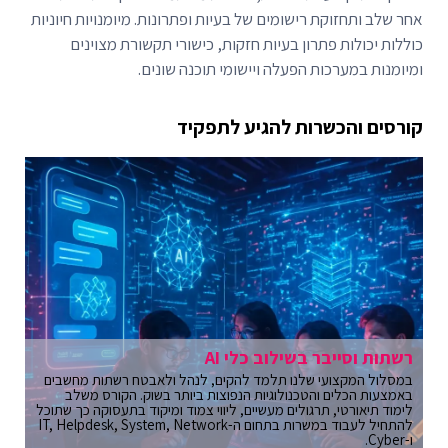
אחר שלב ותחזוקת רישומים של בעיות ופתרונות. מיומנויות חיוניות
כוללות יכולות פתרון בעיות חזקות, כישורי תקשורת מצוינים
ומיומנות במערכות הפעלה ויישומי תוכנה שונים.
קורסים והכשרות להגיע לתפקיד
רשתות וסייבר בשילוב כלי AI
במסלול המקצועי שלנו תלמד להקים, לנהל ולאבטח רשתות מחשבים
באמצעות הכלים והטכנולוגיות הנפוצות ביותר בשוק. הקורס משלב
לימוד תיאורטי, תרגולים מעשיים, ליווי צמוד ומיקוד בתעסוקה כך שתוכל
להתחיל לעבוד במשרות בתחום ה-IT, Helpdesk, System, Network
ו-Cyber.