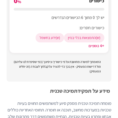
0
כישורים
%
יש לך 0 מתוך 6 הכישורים הנדרשים
כישורים חסרים:
(ש)התמצאות בכלי בנזין
(ש)ידע בחשמל
+4 נוספים
התאמתך למשרה מחושבת על פי כישוריך וניסיונך (כפי שסיפרת לנו עליהם)
מול דרישות המעסיק - אין בכך כדי להעיד על קבלתך לעבודה (זה יחליט
המעסיק)
מידע על תפקיד
תמיכה טכנית
מומחה תמיכה טכנית מספק סיוע למשתמשים החווים בעיות
טכניות במערכות מחשב, תוכנה או חומרה. תחומי האחריות כוללים
אבחון ופתרון בעיות טכניות, הנחיית משתמשים דרך פתרונות שלב