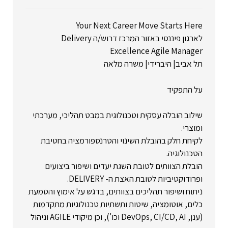
Your Next Career Move Starts Here
לארגון פיננסי באזור המרכז דרוש/ה Delivery
Excellence Agile Manager
תל אביב| היברידי| משרה מלאה
על התפקיד
שילוב הובלה עסקית וטכנולוגית במבט תהליכי, מערכתי
ומוצרי.
לקיחת חלק בהובלת השינוי והטרנספורמציה בחטיבת
הטכנולוגיה.
הובלת הצוותים לטובת השגת יעדים ושיפור ביצועים
ופרודוקטיביות לטובת האצת ה- DELIVERY.
ניתוח ושיפור תהליכים בצוותים, בדגש על אימוץ והטמעת
כלים, אוטומציה, שיטות ותשתיות טכנולוגיות מתקדמות
(ענן, DevOps, CI/CD, AI וכו'), וכן מיקודי AGILE וניהול