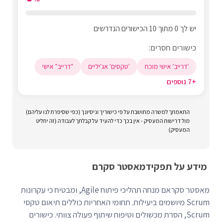
יש לך 0 מתוך 10 הכישורים הנדרשים
כישורים חסרים:
'דרייב' אישי מוכח
'טקסים' אג'יליים
"דרייב" אישי
+7 נוספים
התאמתך למשרה מחושבת על פי כישוריך וניסיונך (כפי שסיפרת לנו עליהם)
מול דרישות המעסיק - אין בכך כדי להעיד על קבלתך לעבודה (זה יחליט
המעסיק)
מידע על תפקיד
מאסטר סקרם
מאסטר סקראם מנחה תהליכי פיתוח Agile, ומבטיח כי עקרונות
Scrum מיושמים ביעילות. תחומי האחריות כוללים תיאום טקסי
Scrum, הסרת מכשולים וטיפוח שיתוף פעולה צוותי. כישורים