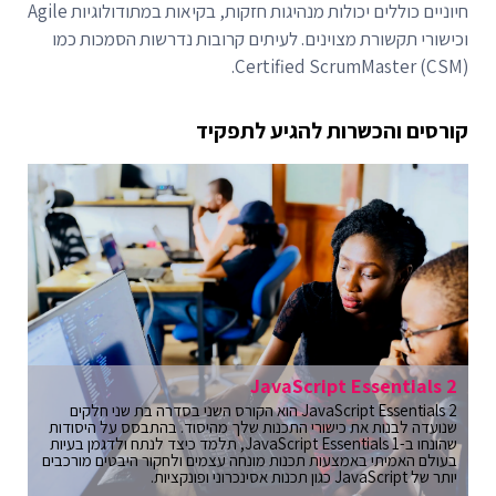
חיוניים כוללים יכולות מנהיגות חזקות, בקיאות במתודולוגיות Agile
וכישורי תקשורת מצוינים. לעיתים קרובות נדרשות הסמכות כמו
Certified ScrumMaster (CSM).
קורסים והכשרות להגיע לתפקיד
JavaScript Essentials 2
JavaScript Essentials 2 הוא הקורס השני בסדרה בת שני חלקים
שנועדה לבנות את כישורי התכנות שלך מהיסוד. בהתבסס על היסודות
שהונחו ב-JavaScript Essentials 1, תלמד כיצד לנתח ולדגמן בעיות
בעולם האמיתי באמצעות תכנות מונחה עצמים ולחקור היבטים מורכבים
יותר של JavaScript כגון תכנות אסינכרוני ופונקציות.