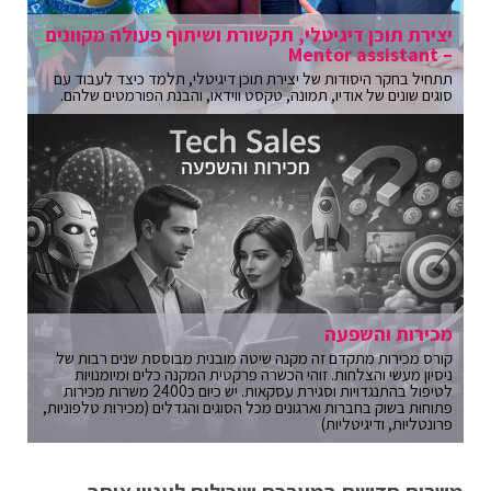
יצירת תוכן דיגיטלי, תקשורת ושיתוף פעולה מקוונים
– Mentor assistant
תתחיל בחקר היסודות של יצירת תוכן דיגיטלי, תלמד כיצד לעבוד עם
סוגים שונים של אודיו, תמונה, טקסט ווידאו, והבנת הפורמטים שלהם.
מכירות והשפעה
קורס מכירות מתקדם זה מקנה שיטה מובנית מבוססת שנים רבות של
ניסיון מעשי והצלחות. זוהי הכשרה פרקטית המקנה כלים ומיומנויות
לטיפול בהתנגדויות וסגירת עסקאות. יש כיום כ2400 משרות מכירות
פתוחות בשוק בחברות וארגונים מכל הסוגים והגדלים (מכירות טלפוניות,
פרונטליות, ודיגיטליות)