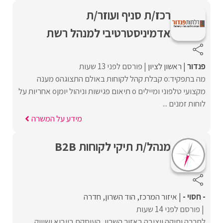
רכז/ת סניף ועוזר/ת
אדמיניסטרטיבי למנהל רש‎ת
פנדור
ראשון לציון
פורסם לפני 13 שעות
מה בתפקיד:o קבלת קהל לקוחות באולם התצוגהo מענה
מקצועי טלפוני ומיילים o תיאום פגישות וניהול יומןo אחריות על
לוחות זמנים ...
מידע על המשרה
מנהל/ת תיקי לקוחות B2B
- חסוי -
איזור המרכז
הוד השרון
חדרה
פורסם לפני 14 שעות
לחברה ותיקה ויציבה באזור השרון, העוסקת בייבוא ושיווק