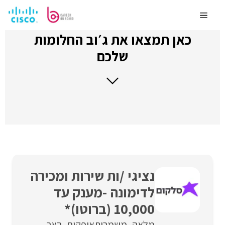
לדלג
לתוכן
Menu
כאן תמצאו את ג׳וב החלומות
שלכם
נציגי /ות שירות ומכירה
לדימונה -מענק עד
10,000 (ברוטו)*
מלאה
משמרות
אופקים
באר