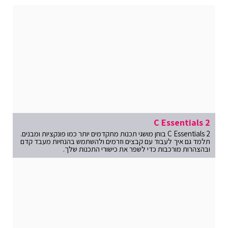
C Essentials 2
C Essentials 2 בוחן מושגי תכנות מתקדמים יותר כמו פונקציות ומבנים.
תלמד גם איך לעבוד עם קבצים וזרמים ולהשתמש בהנחיות מעבד קדם
ובהצהרות מורכבות כדי לשפר את כישורי התכנות שלך.