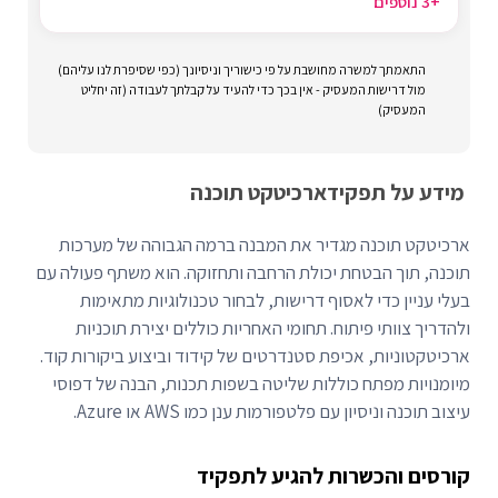
+3 נוספים
התאמתך למשרה מחושבת על פי כישוריך וניסיונך (כפי שסיפרת לנו עליהם)
מול דרישות המעסיק - אין בכך כדי להעיד על קבלתך לעבודה (זה יחליט
המעסיק)
מידע על תפקיד
ארכיטקט תוכנה
ארכיטקט תוכנה מגדיר את המבנה ברמה הגבוהה של מערכות
תוכנה, תוך הבטחת יכולת הרחבה ותחזוקה. הוא משתף פעולה עם
בעלי עניין כדי לאסוף דרישות, לבחור טכנולוגיות מתאימות
ולהדריך צוותי פיתוח. תחומי האחריות כוללים יצירת תוכניות
ארכיטקטוניות, אכיפת סטנדרטים של קידוד וביצוע ביקורות קוד.
מיומנויות מפתח כוללות שליטה בשפות תכנות, הבנה של דפוסי
עיצוב תוכנה וניסיון עם פלטפורמות ענן כמו AWS או Azure.
קורסים והכשרות להגיע לתפקיד