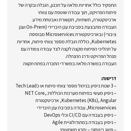
התפקיד כולל אחריות מלאה על תכנון, הובלה ובקרה של
פיתוח הפרויקט, תוך עבודה שוטפת עם צוותי
ארכיטקטורה, תשתיות, תקשורת ואבטחת מידע.
העבודה מתבצעת בסביבת ענן היברידי (On-Prem וענן
ציבורי) ובארכיטקטורת Microservices מבוססת
Kubernetes, כוללת הובלת מספר צוותי פיתוח, אחריות
על תהליכי הפיתוח מקצה לקצה לצד עבודה צמודה עם
מנהל הפרויקט ודרג ההנהלה.
העבודה במשרה מלאה במשרדי החברה בפתח תקווה
דרישות:
– 3 שנות ניסיון בניהול מספר צוותי פיתוח או כTech Lead
– ניסיון מעשי בפיתוח מערכות הכוללות:.NET Core,
Kubernetes (K8s), Angular, ארכיטקטורת
Microservices, עבודה בסביבת ענן היברידי
– ניסיון בעבודה עם CI/CD וכלי DevOps
– ניסיון בעבודה במתודולוגיית Agile
– סיווג ביטחוני – יתרון משמעותי