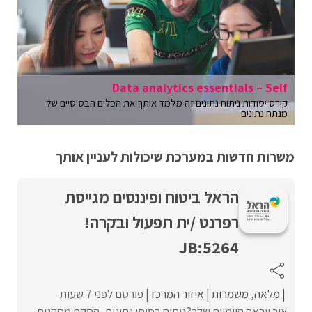
Data analytics essentials – Self
קורס יסודות ניתוח נתונים זה מלמד אותך את הכלים הבסיסיים של
מנתח נתונים.
משרות חדשות במערכת שיכולות לעניין אותך
הראל ביטוח ופיננסים מגייסת
רפרנט /ית תפעול ובקרה!
JB:5264
מלאה
משמרות
איזור המרכז
פורסם לפני 7 שעות
איך ייראה היומיום שלך?ניתוח בסיסי נתונים, הסקת מסקנות,