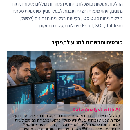
החלטות עסקיות מושכלות. תחומי האחריות כוללים איסוף וניתוח
נתונים, זיהוי מגמות והצגת תובנות לבעלי עניין. מיומנויות מפתח
כוללות ניתוח סטטיסטי, בקיאות בכלי ניתוח נתונים (למשל,
Excel, SQL, Tableau) ויכולות תקשורת חזקות.
קורסים והכשרות להגיע לתפקיד
Data Analyst with AI
מסלול הכשרה זה צמח מהשטח לנוכח הביקוש הגובר לאנליסטים בעלי
יכולות טכניות גבוהות ובעלי ידע מעשי ופרקטי בעבודה עם טכנולוגיות
מגוונות. הקורס וטכנולוגיות נוספות וכמו כן, היכרות עם Machine
Learning. יש כיום כ850 משרות פתוחות בשוק והתפקיד מתאים