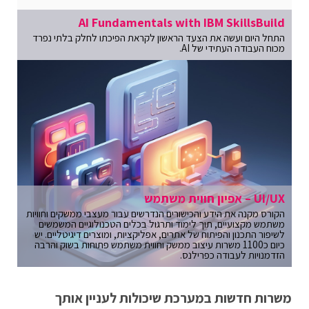
AI Fundamentals with IBM SkillsBuild
התחל היום ועשה את הצעד הראשון לקראת הפיכתו לחלק בלתי נפרד
מכוח העבודה העתידי של AI.
UI/UX – אפיון חווית משתמש
הקורס מקנה את הידע והכישורים הנדרשים עבור מעצבי ממשקים וחוויות
משתמש מקצועיים, תוך לימוד ותרגול בכלים הטכנולוגיים המשמשים
לשיפור התכנון והפיתוח של אתרים, אפליקציות, ומוצרים דיגיטליים. יש
כיום כ1100 משרות עיצוב ממשק וחווית משתמש פתוחות בשוק והרבה
הזדמנויות לעבודה כפרילנס.
משרות חדשות במערכת שיכולות לעניין אותך