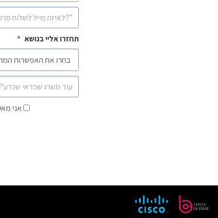
איימיל
*
תחזרו אליי בנושא
*
הודעה
אני
אני מאש
מאשר/ת
קבלת
דיוורים
ישירים
ודברי
פרסומת
מאתר
קוב
בכפוף