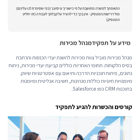
התאמתך למשרה מחושבת על פי כישוריך וניסיונך (כפי שסיפרת לנו עליהם)
מול דרישות המעסיק - אין בכך כדי להעיד על קבלתך לעבודה (זה יחליט
המעסיק)
מידע על תפקיד
מנהל מכירות
מנהל מכירות מוביל צוות מכירות להשגת יעדי הכנסות והרחבת
בסיס הלקוחות. תחומי האחריות כוללים קביעת יעדי מכירות, ניתוח
נתונים, פיתוח תוכניות הדרכה ותיאום עם אסטרטגיות שיווק.
מיומנויות חיוניות כוללות מנהיגות, חשיבה אנליטית ומיומנות
בתוכנות CRM כמו Salesforce.
קורסים והכשרות להגיע לתפקיד