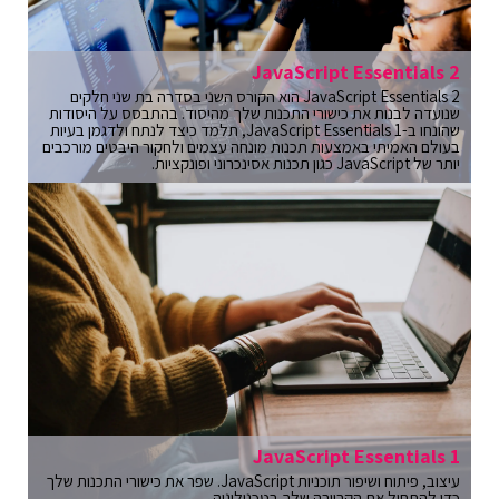
JavaScript Essentials 2
JavaScript Essentials 2 הוא הקורס השני בסדרה בת שני חלקים
שנועדה לבנות את כישורי התכנות שלך מהיסוד. בהתבסס על היסודות
שהונחו ב-JavaScript Essentials 1, תלמד כיצד לנתח ולדגמן בעיות
בעולם האמיתי באמצעות תכנות מונחה עצמים ולחקור היבטים מורכבים
יותר של JavaScript כגון תכנות אסינכרוני ופונקציות.
JavaScript Essentials 1
עיצוב, פיתוח ושיפור תוכניות JavaScript. שפר את כישורי התכנות שלך
כדי להתחיל את הקריירה שלך בטכנולוגיה.