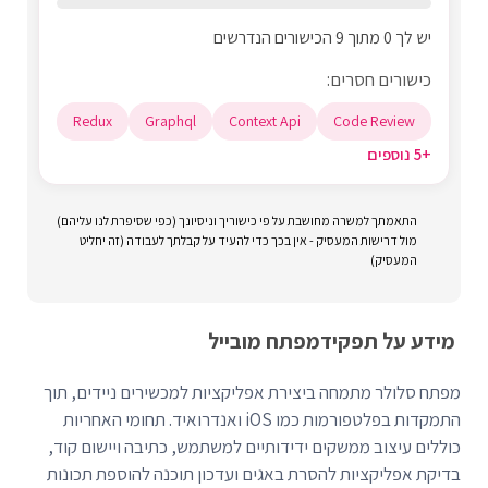
יש לך 0 מתוך 9 הכישורים הנדרשים
כישורים חסרים:
Redux
Graphql
Context Api
Code Review
+5 נוספים
התאמתך למשרה מחושבת על פי כישוריך וניסיונך (כפי שסיפרת לנו עליהם)
מול דרישות המעסיק - אין בכך כדי להעיד על קבלתך לעבודה (זה יחליט
המעסיק)
מידע על תפקיד
מפתח מובייל
מפתח סלולר מתמחה ביצירת אפליקציות למכשירים ניידים, תוך
התמקדות בפלטפורמות כמו iOS ואנדרואיד. תחומי האחריות
כוללים עיצוב ממשקים ידידותיים למשתמש, כתיבה ויישום קוד,
בדיקת אפליקציות להסרת באגים ועדכון תוכנה להוספת תכונות