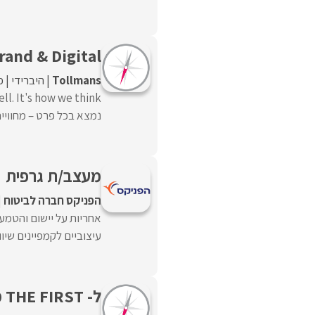
rand & Digital
Tollmans
היברידי
פ
נמצא בכל פרט – מחוויית 
מעצב/ת גרפית
הפניקס חברה לביטוח
אחריות על יישום והטמ
עיצוביים לקמפיינים שיוו
ל- THE FIRST מאדלר חומסקי דרוש.ה ארט דירקטור