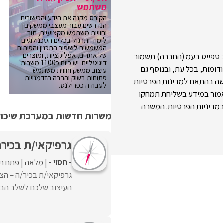
משתמש
הקורס מקנה את הידע והכישורים
הנדרשים עבור מעצבי ממשקים
וחוויות משתמש מקצועיים, תוך
לימוד ותרגול בכלים הטכנולוגיים
המשמשים לשיפור התכנון והפיתוח
של אתרים, אפליקציות, ומוצרים
ב ספייס בעמ (החברה) תשמור
דיגיטליים. יש כיום כ1100 משרות
דומות, בכל עת, ובנוסף גם
עיצוב ממשק וחווית משתמש
פתוחות בשוק והרבה הזדמנויות
שה בהתאם למדינות הפרטיות
לעבודה כפרילנס.
כאמור במידע בשליחת תמחקו
מדיניות הפרטיות. המשרה
משרות חדשות במערכת שיכולו
גרפיקאי/ת בכיר
- חסוי -
מלאה
פתח תק
גרפיקאי/ת בכיר/ה – הצ
העיצוב שלכם לשלב הבא, 