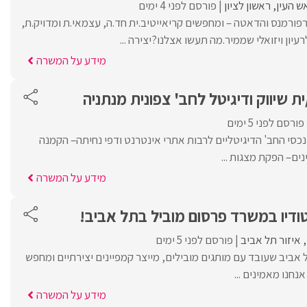
ש העין
ראשון לציון
פורסם לפני 4 ימים
פורמנס והדאטה – ומחפשים קריאייטיב.ית חד.ה, עצמאי.ת ומדויק.ת,
יון ויזואלי שממיר.מה תעשו אצלנו?יצירה ...
מידע על המשרה
ת שיווק ודיגיטל לחב' צפונית מנתניה
פורסם לפני 5 ימים
 נכסי החב' הדיגיטליים לרבות אתרי אינטרנט ודפי נחיתה– הקמנה
ים– הפקת מצגות ...
מידע על המשרה
ודיו במשרד פרסום מוביל בתל אביב!
איזור תל אביב
פורסם לפני 5 ימים
אביב שעובד עם מותגים מובילים, מייצר קמפיינים יצירתיים ומחפש
נחנו מאמינים ...
מידע על המשרה