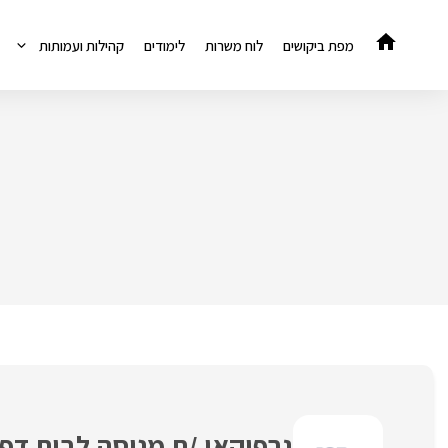
דלג
תוכן
מפת ביקושים
לוח משרות
לימודים
קהילות ועמותות
גרפיקאי /ת מנוסה לבית דפו