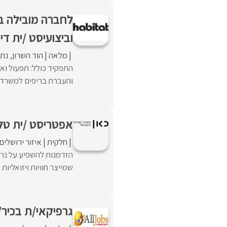
לחברה מובילה בת
וביצועיסט /ית די
מלאה
הוד השרון
נתנ
התפקיד כולל: תפעול ואו
והעברת בריפים למשרד הג
אפטריסט /ית טלו
חלקית
איזור ירושלים
הזדמנות להשפיע על נרא
שמייצר חוויות ויזואליות 
גרפיקאי/ת בכיר/