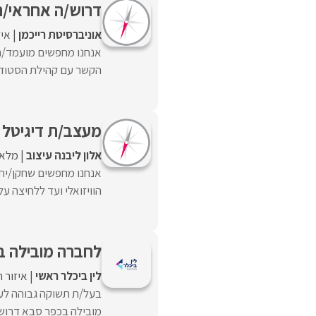
דרוש/ה אחראי/ת
אוניברסיטת רייכמן
איז
אנחנו מחפשים מועמד/ת 
הקשר עם קהילת הסטודנט
מעצב/ת דיגיטל וקמפיינים (nce
אלון ליבנה עיצוב
מלא
אנחנו מחפשים שחקן/ית ח
הוויזואלי ועד ללחיצה על ה-Publish במנהל המודעו
לחברה מובילה ב
לין ביכלר ראשי
איזור 
בעל/ת תשוקה גבוהה לע
מובילה בכפר סבא דרוש/