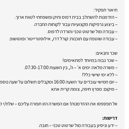
תיאור תפקיד:
– הזדמנות להשתלב בבית דפוס ותיק ומשפחתי לטווח ארוך.
– ביצוע גרפיקות מקצועיות עבור לקוחות החברה.
– עבודה מול שרטוט טכני והורדה לדפוס.
– עבודה שוטפת עם תוכנות: קורל דרו, אילוסטרייטור ופוטושופ.
שכר ותנאים:
– שכר גבוה במיוחד למתאימים!
– משרה מלאה: ימים א' – ה', בין השעות 07:30-17:00.
– ללא ימי שישי כלל!
– יום חמישי עובדים עד השעה 16:00 ומקבלים תשלום על שעה נוספת!
– מיקום: מפרץ חיפה, צומת קרית אתא
אל תפספסו את ההזדמנות! אם המשרה הזו תפורה עליכם – שלח/י קור
דרישות:
– ידע וניסיון בעבודה מול שרטוט טכני – חובה.