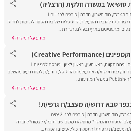
 סושיאל במשרה חלקית (הרצליה)
ור המרכז
הוד השרון
חדרה
פורסם לפני יום 1
יצירתי/ת להובלת הפעילות הדיגיטלית של בית הספר לקיימות לחיזוק
ים ומתעניינים בארץ ובעולם. הגדרת ...
מידע על המשרה
Creative Performa)
ה
פתח תקווה
ראש העין
ראשון לציון
פורסם לפני יום 1
יזוק יצירתי שחי/ה את עולמות הדיגיטל, ויודע/ת לקחת רעיון מהשלב
ת. ...
מידע על המשרה
כפר סבא דרוש/ה מעצב/ת גרפי/ת!
המרכז
הוד השרון
חדרה
פורסם לפני 2 ימים
ולם הספורט והכושר? מחפש/ת מקום שבו תוכל/י לצמוח?לחברה
ה מעצב/ת גרפי/ת! התפקיד כולל-עיצוב והפקת ...