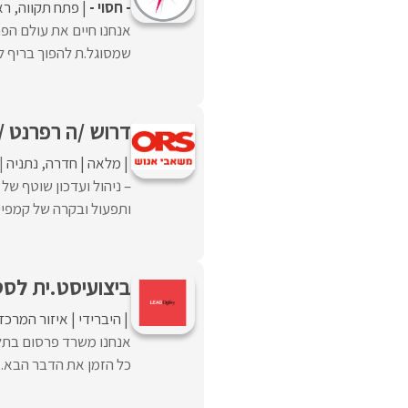
- חסוי -
פתח תקווה
רא
אנחנו חיים את עולם הפר
שמסוגל.ת להפוך בריף לרע
דרוש /ה רפרנט /י
מלאה
חדרה
נתניה
– ניהול ועדכון שוטף של
ותפעול ובקרה של קמפיינ
ביצועיסט.ית לסט
היברידי
איזור המרכז
אנחנו משרד פרסום בתל 
כל הזמן את הדבר הבא. א