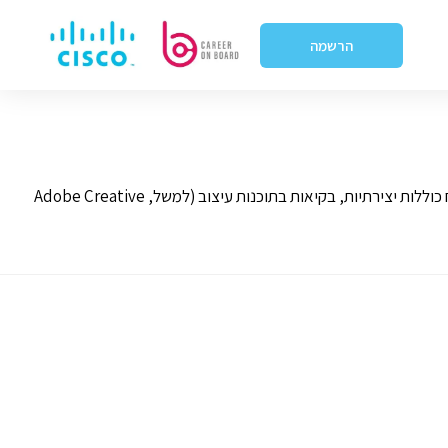
הרשמה
מעצב גרפי יוצר תוכן חזותי כדי להעביר מסרים בצורה יעילה. תחומי האחריות כוללים עיצוב לוגואים, חוברות, פרסומות ותוכן דיגיטלי. מיומנויות מפתח כוללות יצירתיות, בקיאות בתוכנות עיצוב (למשל, Adobe Creative