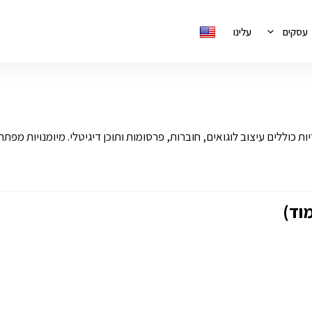
עסקים
עלינו
וד)