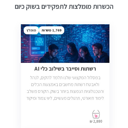
הכשרות מומלצות לתפקידים בשוק כיום
1,769
מומלץ
רשתות וסייבר בשילוב כלי AI
במסלול המקצועי שלנו תלמד להקים, לנהל
ולאבטח רשתות מחשבים באמצעות הכלים
והטכנולוגיות הנפוצות ביותר בשוק. הקורס משלב
לימוד תיאורטי, תרגולים מעשיים, ליווי צמוד ומיקוד
בתעסוקה כך שתוכל להתחיל לעבוד במשרות
בתחום ה-IT, Helpdesk, System, Network ו-
Cyber.
2,880 ₪