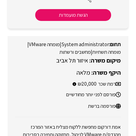
הגשת מועמדות
System administrator
|
מומחה VMware
|
מומחה תשתיות
|
מחשבים ורשתות
איזור תל אביב
מלאה
רמת שכר
20,000
פורסם לפני יותר מחודשיים
פורסמה ברשת
אמת דורקום מחפשת ללקוח מצליח באזור המרכז
מהנדס/ת VMware לניהול, תחזוקה ותמיכה בסביבות