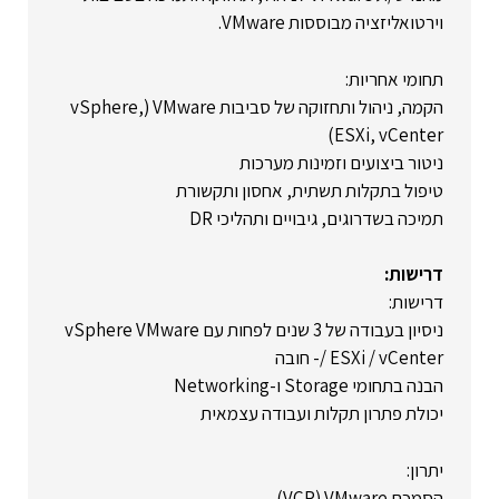
וירטואליזציה מבוססות VMware.
תחומי אחריות:
הקמה, ניהול ותחזוקה של סביבות VMware ‏(vSphere,
ESXi, vCenter)
ניטור ביצועים וזמינות מערכות
טיפול בתקלות תשתית, אחסון ותקשורת
תמיכה בשדרוגים, גיבויים ותהליכי DR
דרישות:
דרישות:
ניסיון בעבודה של 3 שנים לפחות עם VMware ‏vSphere
/ ESXi / vCenter- חובה
הבנה בתחומי Storage ו-Networking
יכולת פתרון תקלות ועבודה עצמאית
יתרון:
הסמכת VMware ‏(VCP)