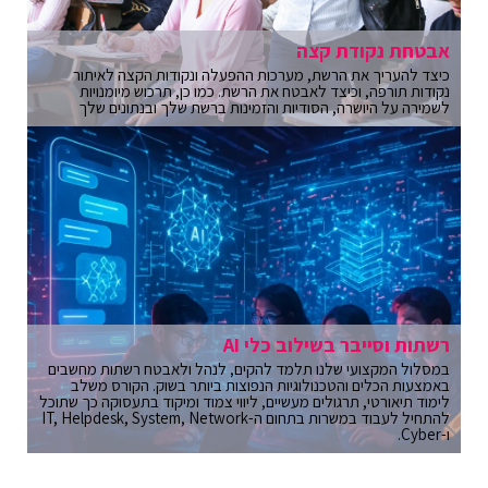
אבטחת נקודת קצה
כיצד להעריך את הרשת, מערכות ההפעלה ונקודות הקצה לאיתור
נקודות תורפה, וכיצד לאבטח את הרשת. כמו כן, תרכוש מיומנויות
לשמירה על היושרה, הסודיות והזמינות ברשת שלך ובנתונים שלך
רשתות וסייבר בשילוב כלי AI
במסלול המקצועי שלנו תלמד להקים, לנהל ולאבטח רשתות מחשבים
באמצעות הכלים והטכנולוגיות הנפוצות ביותר בשוק. הקורס משלב
לימוד תיאורטי, תרגולים מעשיים, ליווי צמוד ומיקוד בתעסוקה כך שתוכל
להתחיל לעבוד במשרות בתחום ה-IT, Helpdesk, System, Network
ו-Cyber.