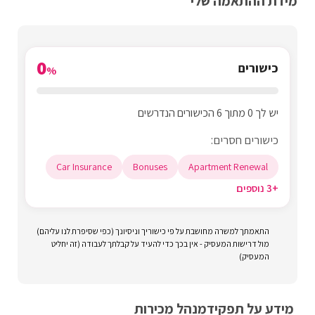
מידת ההתאמה שלי
0
כישורים
%
יש לך 0 מתוך 6 הכישורים הנדרשים
כישורים חסרים:
Car Insurance
Bonuses
Apartment Renewal
+3 נוספים
התאמתך למשרה מחושבת על פי כישוריך וניסיונך (כפי שסיפרת לנו עליהם)
מול דרישות המעסיק - אין בכך כדי להעיד על קבלתך לעבודה (זה יחליט
המעסיק)
מידע על תפקיד
מנהל מכירות