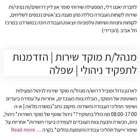
לחברת יאנגו דלי, המפעילה שירותי סופר און ליין דרושים/ות נציגי/ות
שירות לקוחות.העבודה כוללת מתן מענה בצ'אטים נכנסים לשליחים,
לקוחות וחנויות ושיחות טלפוניות יוצאות.העבודה הינה במשרדנו במרכז
תל אביב. (הברידי)
מנהל/ת מוקד שירות | הזדמנות
לתפקיד ניהולי | שפלה
לארגון גדול ומוביל דרוש/ה מנהל/ת מוקד שירות לניהול הפעילות
השוטפת של המוקד, הובלת צוות העובדים, אחריות על עמידה ביעדים
ושיפור תהליכי העבודה והשירות. מיקום: נתב"גמשרה מלאה | א-ה
08:00-17:00 מה כולל בתפקיד?* ניהול שוטף של מוקד השירות.* ניהול,
גיוס, הכשרה והנעת צוות העובדים לעמידה ביעדי השירות.* אחריות על
שיפור וייעול תהליכי עבודה והטמעת נהלים.* בקרה …
Read more