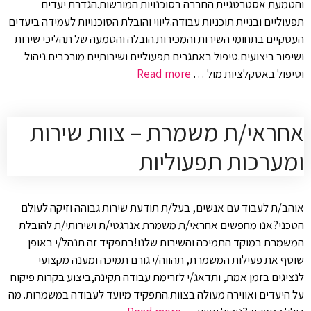
והטמעת אסטרטגיית החברה בסוכנויות המורשות.הגדרת יעדים
תפעוליים ובניית תוכניות עבודה.ליווי והובלת הסוכנויות לעמידה ביעדים
העסקיים בתחומי השירות והמכירות.הובלה והטמעה של תהליכי שירות
ושיפור ביצועים.טיפול באתגרים תפעוליים ושירותיים מורכבים.ניהול
וטיפול באסקלציות מול …
Read more
אחראי/ת משמרת – צוות שירות
ומערכות תפעוליות
אוהב/ת לעבוד עם אנשים, בעל/ת תודעת שירות גבוהה וזיקה לעולם
הטכני?אנו מחפשים אחראי/ת משמרת אנרגטי/ת ושירותי/ת להובלת
המשמרת במוקד התמיכה והשירות שלנו!בתפקיד זה תנהל/י באופן
שוטף את פעילות המשמרת, תהווה/י גורם תמיכה ומענה מקצועי
לנציגים בזמן אמת, ותדאג/י לזרימת עבודה תקינה,ביצוע בקרות פיקוח
על היעדים ואווירה מעולה בצוות.התפקיד מיועד לעבודה במשמרות. מה