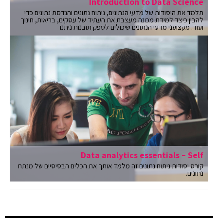
Introduction to Data Science
תלמד את היסודות של מדעי הנתונים, ניתוח נתונים והנדסת נתונים כדי
להבין כיצד למידת מכונה מעצבת את העתיד של עסקים, בריאות, חינוך
ועוד. מקצועני מדעי הנתונים שיכולים לספק תובנות ניתנו
Data analytics essentials – Self
קורס יסודות ניתוח נתונים זה מלמד אותך את הכלים הבסיסיים של מנתח
נתונים.