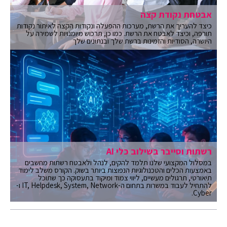
אבטחת נקודת קצה
כיצד להעריך את הרשת, מערכות ההפעלה ונקודות הקצה לאיתור נקודות
תורפה, וכיצד לאבטח את הרשת. כמו כן, תרכוש מיומנויות לשמירה על
היושרה, הסודיות והזמינות ברשת שלך ובנתונים שלך
רשתות וסייבר בשילוב כלי AI
במסלול המקצועי שלנו תלמד להקים, לנהל ולאבטח רשתות מחשבים
באמצעות הכלים והטכנולוגיות הנפוצות ביותר בשוק. הקורס משלב לימוד
תיאורטי, תרגולים מעשיים, ליווי צמוד ומיקוד בתעסוקה כך שתוכל
להתחיל לעבוד במשרות בתחום ה-IT, Helpdesk, System, Network ו-
Cyber.