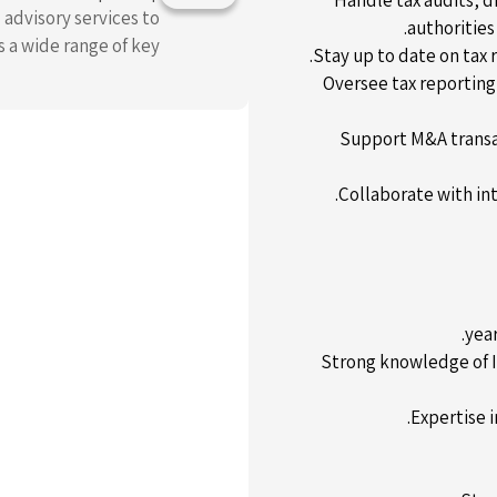
Handle tax audits, d
d advisory services to
authorities
a wide range of key ...
Stay up to date on tax
Oversee tax reporting
Support M&A transac
Collaborate with in
Strong knowledge of Is
Expertise 