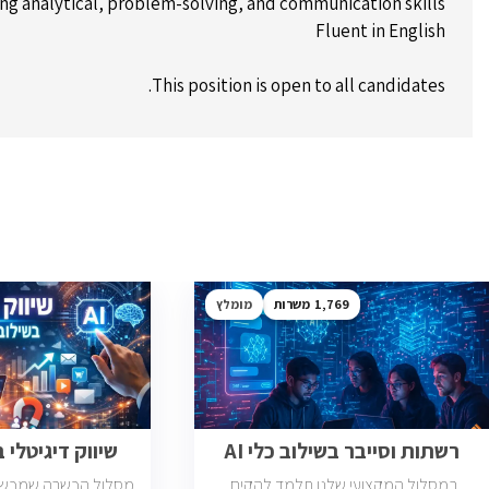
ng analytical, problem-solving, and communication skills.
Fluent in English
This position is open to all candidates.
1,769
מומלץ
רשתות וסייבר בשילוב כלי AI
שיווק דיגיטלי בש
במסלול המקצועי שלנו תלמד להקים,
מסלול הכשרה שמכשיר 