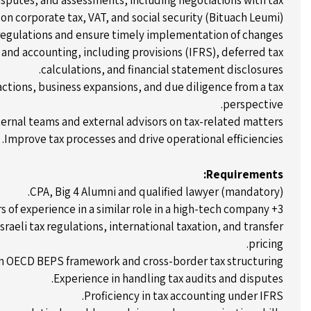
isputes, and assessments, including negotiations with tax
 on corporate tax, VAT, and social security (Bituach Leumi).
 regulations and ensure timely implementation of changes.
 and accounting, including provisions (IFRS), deferred tax
calculations, and financial statement disclosures.
tions, business expansions, and due diligence from a tax
perspective.
ternal teams and external advisors on tax-related matters.
Improve tax processes and drive operational efficiencies.
Requirements:
CPA, Big 4 Alumni and qualified lawyer (mandatory).
3+ years of experience in a similar role in a high-tech company.
raeli tax regulations, international taxation, and transfer
pricing.
in OECD BEPS framework and cross-border tax structuring.
Experience in handling tax audits and disputes.
Proficiency in tax accounting under IFRS.