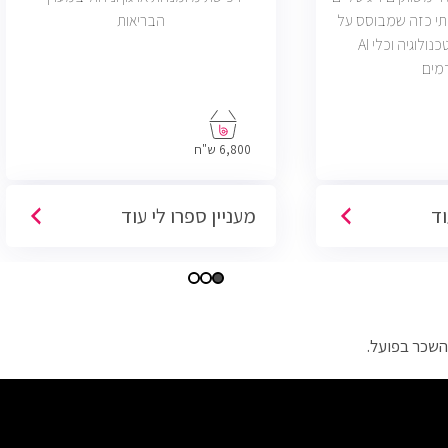
תי כזה שמבוסס על
הבריאות
דאטה, יצירתיות, טכנולוגיה וכלי AI
מים
6,800 ש"ח
וד
מעניין ספרו לי עוד
השכר בפועל.