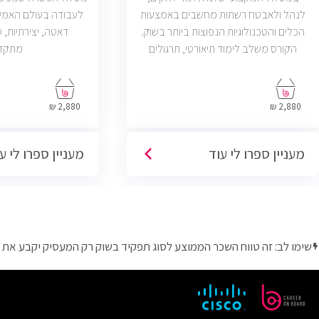
לנהל ולאבטח רשתות מחשבים באמצעות
לעבודה בעולם האמי
הכלים והטכנולוגיות הנפוצות ביותר בשוק.
הקורס משלב לימוד תיאורטי, תרגולים
מתקד
מעשיים, ליווי צמוד ומיקוד בתעסוקה כך
שתוכל להתחיל לעבוד במשרות בתחום ה-
IT, Helpdesk, System, Network ו-Cyber.
2,880 ₪
2,880 ₪
מעניין ספרו לי עוד
מעניין ספרו לי ע
שימו לב: זה טווח השכר הממוצע לסוג תפקיד בשוק רק המעסיק יקבע את 