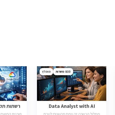
833
מומלץ
Data Analyst with AI
רשתות תקשו
מסלול הכשרה זה צמח מהשטח לנוכח
תוכנית המיועד