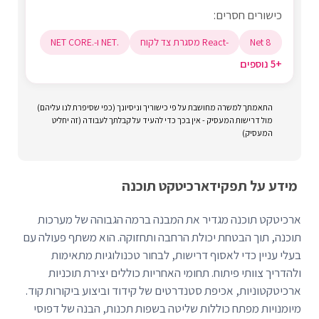
כישורים חסרים:
Net 8
-React מסגרת צד לקוח
.NET ו-.NET CORE
+5 נוספים
התאמתך למשרה מחושבת על פי כישוריך וניסיונך (כפי שסיפרת לנו עליהם)
מול דרישות המעסיק - אין בכך כדי להעיד על קבלתך לעבודה (זה יחליט
המעסיק)
מידע על תפקיד
ארכיטקט תוכנה
ארכיטקט תוכנה מגדיר את המבנה ברמה הגבוהה של מערכות
תוכנה, תוך הבטחת יכולת הרחבה ותחזוקה. הוא משתף פעולה עם
בעלי עניין כדי לאסוף דרישות, לבחור טכנולוגיות מתאימות
ולהדריך צוותי פיתוח. תחומי האחריות כוללים יצירת תוכניות
ארכיטקטוניות, אכיפת סטנדרטים של קידוד וביצוע ביקורות קוד.
מיומנויות מפתח כוללות שליטה בשפות תכנות, הבנה של דפוסי