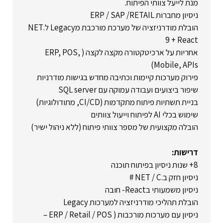
מנת לייעל צוותי הפיתוח.
ניסיון מחברות ERP / SAP /RETAIL
הובלת מודרניזציה של מערכת מורכבת מLegacy ל.NET
9 + React
אחריות על ארכיטקטורה מקצה לקצה ( ERP, POS,
Mobile, APIs)
פירוק מערכות קיימות וכתיבה מחדש בגישות מודרניות
שיפור ביצועים ועבודה עמוקה עם SQL server
בניית תשתיות פיתוח מתקדמות (CI/CD, מתודולוגיות)
שימוש בכלי AI לפיתוח וייעול צוותים
הובלה מקצועית של מספר צוותי פיתוח (ללא ניהול ישיר)
דרישות:
8+ שנות ניסיון בפיתוח תוכנה
ניסיון חזק ב.NET / C #
ניסיון משמעותי בReact- חובה
הובלת תהליכי מודרניזציה למערכות Legacy
ניסיון עם מערכות מורכבות ( ERP / Retail / POS –