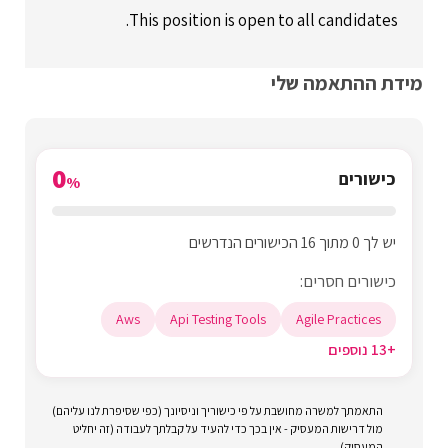
This position is open to all candidates.
מידת ההתאמה שלי
0
כישורים
%
יש לך 0 מתוך 16 הכישורים הנדרשים
כישורים חסרים:
Aws
Api Testing Tools
Agile Practices
+13 נוספים
התאמתך למשרה מחושבת על פי כישוריך וניסיונך (כפי שסיפרת לנו עליהם)
מול דרישות המעסיק - אין בכך כדי להעיד על קבלתך לעבודה (זה יחליט
המעסיק)