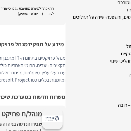
ומורכב!
התאמתך למשרה מחושבת על פי כישוריך וני
יד
לעבודה (זה יחליט המעסיק)
סים, והשפעה ישירה על תהליכים
מידע על תפקיד
מנהל פרויקטי 
קיים
מנהל פרויקט
יכי שינוי
תקציבים ויעדים. תחומי האחריות כול
ומיומנות בכלים כמו Microsoft Project או Asana.
משרות חדשות במערכת שיכולו
– חובה
מנהל/ת פרויקט ת
שבירו הנדסה בניה וה