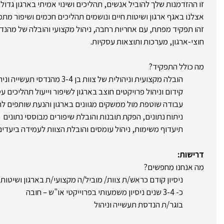
זו ההזדמנות שלך להוביל אנשים, תהליכים ושינוי אמיתי בארגון גדול 
אצלנו באגף ארגון ושיטות חיים ונושמים תהליכים חכמים ושיפור מתמ
זהו תפקיד מפתח, עם אחריות רחבה, ניהול מקצועי והובלה של מהנד
חוצי-ארגון, מערכות ותוצאות עסקיות.
מה כולל התפקיד?
הובלה מקצועית וניהולית של צוות בן 3-4 מהנדסי תעשייה וניהול
קידום וניהול פרויקטים חוצב בארגון לשיפור וייעול תהליכים עס
עבודה שוטפת מול ממשקים מגוונים בארגון והנעת שותפים לתהל
ניתוח נתונים, הפקת תובנות והובלת שיפורים מבוססי נתונים
תיעדוף משימות, ניהול עומסים והובלת הצוות לעמידה ביעדים
דרישות:
מה אנחנו מחפשים?
ניסיון קודם כראש/ת צוות/ מוביל/ה מקצועי/ת בארגון ושיטות 
כ- 3-4 שנים ניסיון משמעותי בפרוייקטי או"ש – חובה
בוגר/ת הנדסת תעשייה וניהול