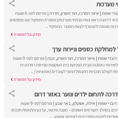
ברי שפות
איזור המרכז
הוד השרון
חדרה
פורסם לפני 6 שעות
ואי דרוש.ה ראש צוות מנתחי מערכותבמסגרת התפקיד:אנו מחפשים
כות מנוסה להצטרף לצוות המוצר .התפקיד ...
מידע על המשרה
למחלקת כספים וניירות ערך
דוברי שפות
איזור המרכז
הוד השרון
יבנה
פורסם לפני 9 שעות
שירותי נאמנות מבית הפניקס בית השקעות מגייסת רפרנט.ית
 לעולם תוכניות התגמול ההוני לעובדים (אופציות / ...
מידע על המשרה
רכה לתחום ילדים ונוער באזור דרום
דוברי שפות
אילת
אשקלון
באר שבע
פורסם לפני 9 שעות
ריכים במהלך הקורסים השונים.– מענה פדגוגי, עדכון והתאמת תכנים
אחריות להכנת המדריכים לאירועי אמצע, ...