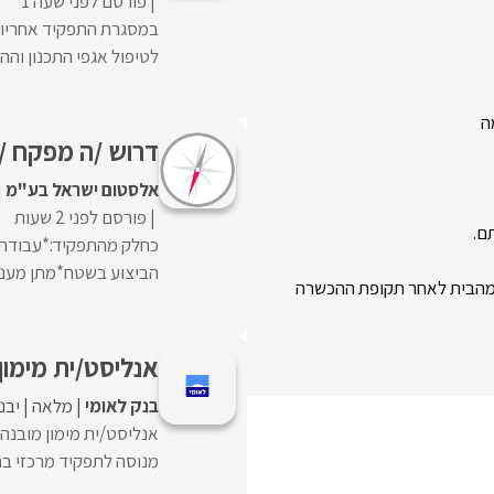
פורסם לפני שעה 1
במסגרת התפקיד אחריות 
לטיפול אגפי התכנון והה
ה
דרוש /ה מפקח /ת
אלסטום ישראל בע"מ
פורסם לפני 2 שעות
ם.
כחלק מהתפקיד:*עבודה מ
הביצוע בשטח*מתן מענה
אנליסט/ית מימון
בנק לאומי
מלאה
יבנ
אנליסט/ית מימון מובנה 
מנוסה לתפקיד מרכזי בתחו