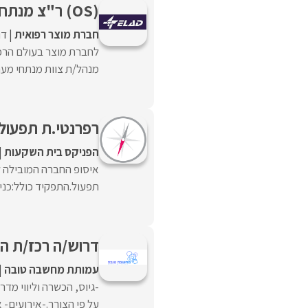
(OS) ר"צ מנתחי מערכות
חברת מוצר רפואית
דו
לחברת מוצר בעולם הרפ
מנהל/ת צוות מנתחי מער
רפרנטי.ת תפעול 
הפניקס בית השקעות
איסופ החברה המובילה ל
תפעול.התפקיד כולל:כניסה
דרוש/ה רכז/ת הד
עמותת מחשבה טובה
-גיוס, הכשרה וליווי מד
על פי הצורך.-אירועים- 