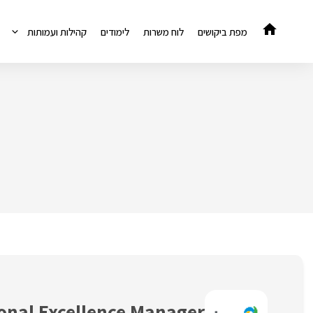
דלג
תוכן
מפת ביקושים
לוח משרות
לימודים
קהילות ועמותות
onal Excellence Manager!