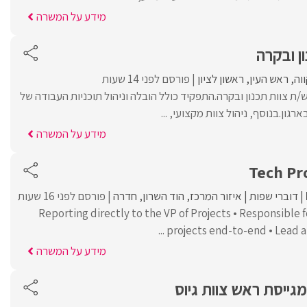
מידע על המשרה
ן ובקרה
וה
ראש העין
ראשון לציון
פורסם לפני 14 שעות
ש/ה ראש/ת צוות תכנון ובקרה.התפקיד כולל הובלה וניהול תוכניות העבודה של
ון.בנוסף, ניהול צוות מקצועי, ...
מידע על המשרה
Tech Pr
דוברי שפות
איזור המרכז
הוד השרון
חדרה
פורסם לפני 16 שעות
• Reporting directly to the VP of Projects • Responsible
projects end-to-end • Lead an
מידע על המשרה
ייסת ראש צוות גיוס