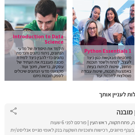
Introduction to Data
Science
תלמד את היסודות של מדעי
Python Essentials 1
הנתונים, ניתוח נתונים והנדסת
מיומנויות מבוקשות כגון כיצד
נתונים כדי להבין כיצד למידת
לעצב, לפתח ולשפר תוכנות
מכונה מעצבת את העתיד של
מחשב, שיטות לניתוח בעיות
עסקים, בריאות, חינוך ועוד.
באמצעות תכנות, שיטות עבודה
מקצועני מדעי הנתונים שיכולים
מומלצות לתכנות ועוד
לספק תובנות ניתנו
ת לעניין אותך
 מובנה
ה
פתח תקווה
ראש העין
פורסם לפני 6 שעות
בענף מיזוגים, רכישות ותוכניות השקעה בנק לאומי מגייס אנליסט/ית