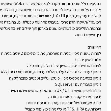
התפקיד כולל הובלה ו
אחריות על אפיון פונקציונלי וטכני, הבנת צרכי משתמשים, ניהול פגישו
תהליכים עסקיים, תכנון UX / UI, ליווי צוותי פיתוח ובדיקות, ותמיכה בשלבי ההטמעה.
המועמד/ת ייקחו חלק מרכזי בגיבוש פתרונות טכנולוגיים, בהובלת מ
ובהנעת תהליכים מול גורמים שונים בארגון תוך שילוב חשיבה אנליטי
בין-אישית גבוהה.
דרישות:
שנות ניסיון יתרון)
לפחות שנתיים ניסיון באפיון ישיר מול לקוחות קצה
ניסיון בעבודה בסביבה בעלת תהליכי עבודה עסקיים מורכבים (ללא ERP / MF / data Analysis)
ניסיון בכתיבת מסמכי אפיון פונקציונליים וטכניים מקצה לקצה
ניסיון בעבודה עם SQL server
הבנה וניסיון מעשי ב- UX / UI ובממשקי משתמש אינטרנטיים
ידע ב-ארכיטקטורת מערכות תוכנה
הבנה מעמיקה של תהליכים עסקיים וזרימת נתונים
היכרות עם TFS, JIRA או כלי ניהול משימות מקביל