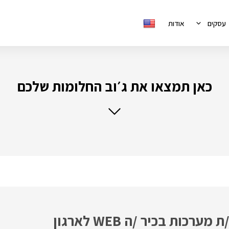
עסקים
אודות
כאן תמצאו את ג׳וב החלומות שלכם
One Taldor מגייסת מנתח /ת מערכות בכיר /ה WEB לארגון