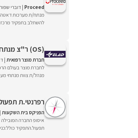
Proceed‏
דוברי שפות
להשתלב בתפקיד מרכזי באר
(OS) ר"צ מנתחי מערכות
חברת מוצר רפואית
דו
לחברת מוצר בעולם הרפ
מנהל/ת צוות מנתחי מער
רפרנטי.ת תפעול 
הפניקס בית השקעות
איסופ החברה המובילה ל
תפעול.התפקיד כולל:כניסה