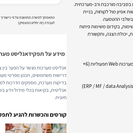
ניתוח מקצה לקצה של מערכות Web תפעוליות בסביבה מורכבת ורב-מערכתית.
ת אפיון מול לקוחות, בניית
התאמתך למשרה מחושבת על פי כישוריך וני
לעבודה (זה יחליט המעסיק)
שימות, בקידום משימות פיתוח
ת, יכולת הצגה, ותקשורת
מידע על תפקיד
אנליסט מער
לפחות 5 שנות ניסיון בניתוח מערכות, מתוכן מינימום 2 שנים בניתוח מערכות Web תפעוליות (6+
אנליסט מערכות מגשר על הפער בין צרכ
דרישות משתמשים, תכנון מפרטי מערכ
בדיקות מערכת, מספקים הדרכות למשת
אנליטית, בקיאות בכלי מידול וידע בש
חיונית.
קורסים והכשרות להגיע לתפק