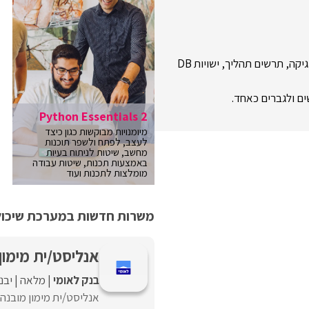
קה, תרשים תהליך, ישויות DB
Python Essentials 2
מיומנויות מבוקשות כגון כיצד
לעצב, לפתח ולשפר תוכנות
מחשב, שיטות לניתוח בעיות
באמצעות תכנות, שיטות עבודה
מומלצות לתכנות ועוד
משרות חדשות במערכת שיכולו
אנליסט/ית מימון
בנק לאומי
מלאה
יבנ
אנליסט/ית מימון מובנה 