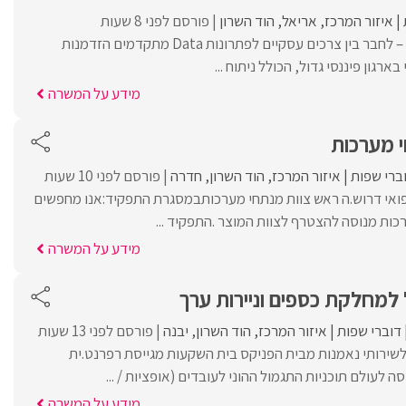
איזור המרכז
אריאל
הוד השרון
פורסם לפני 8 שעות
מנתח/ת מערכות דאטה – לחבר בין צרכים עסקיים לפתרונות Data מתקדמים הזדמנות
גון פיננסי גדול, הכולל ניתוח ...
מידע על המשרה
ברי שפות
איזור המרכז
הוד השרון
חדרה
פורסם לפני 10 שעות
ואי דרוש.ה ראש צוות מנתחי מערכותבמסגרת התפקיד:אנו מחפשים
כות מנוסה להצטרף לצוות המוצר .התפקיד ...
מידע על המשרה
למחלקת כספים וניירות ערך
דוברי שפות
איזור המרכז
הוד השרון
יבנה
פורסם לפני 13 שעות
שירותי נאמנות מבית הפניקס בית השקעות מגייסת רפרנט.ית
 לעולם תוכניות התגמול ההוני לעובדים (אופציות / ...
מידע על המשרה