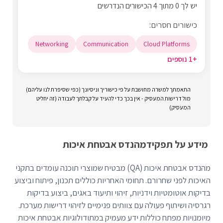
יש לך 0 מתוך 4 הכישורים הנדרשים
כישורים חסרים:
Networking
Communication
Cloud Platforms
+1 נוספים
התאמתך למשרה מחושבת על פי כישוריך וניסיונך (כפי שסיפרת לנו עליהם)
מול דרישות המעסיק - אין בכך כדי להעיד על קבלתך לעבודה (זה יחליט
המעסיק)
מידע על תפקיד
מהנדס אבטחת איכות
מהנדס אבטחת איכות (QA) מבטיח שמוצרי תוכנה עומדים בתקני
האיכות לפני שחרורם. תחומי האחריות כוללים תכנון, פיתוח וביצוע
בדיקות אוטומטיות וידניות, זיהוי ותיעוד באגים, ביצוע בדיקות
רגרסיה ושיתוף פעולה עם צוותים פנימיים לזיהוי דרישות מערכת.
מיומנויות מפתח כוללות ידע מעמיק במתודולוגיות אבטחת איכות