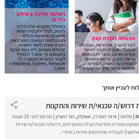
רשתות וסייבר בשילוב
כלי AI
במסלול המקצועי שלנו תלמד
להקים, לנהל ולאבטח רשתות
מחשבים באמצעות הכלים
אבטחת נקודת קצה
והטכנולוגיות הנפוצות ביותר בשוק.
כיצד להעריך את הרשת, מערכות
הקורס משלב לימוד תיאורטי,
ההפעלה ונקודות הקצה לאיתור
תרגולים מעשיים, ליווי צמוד ומיקוד
נקודות תורפה, וכיצד לאבטח את
בתעסוקה כך שתוכל להתחיל
הרשת. כמו כן, תרכוש מיומנויות
לעבוד במשרות בתחום ה-IT,
לשמירה על היושרה, הסודיות
Helpdesk, System, Network ו-
והזמינות ברשת שלך ובנתונים שלך
Cyber.
ת לעניין אותך
 דרוש/ה טכנאי/ת שירות והתקנות
מ
מלאה
איזור המרכז
אשקלון
הוד השרון
פורסם לפני 18 שעות
ווקת ומוכרת פתרונות נעילה מתקדמים, דרוש/ה טכנאי/ת שירות
אחזקה) לעבודת שטח ומתן שירות באתרי ...