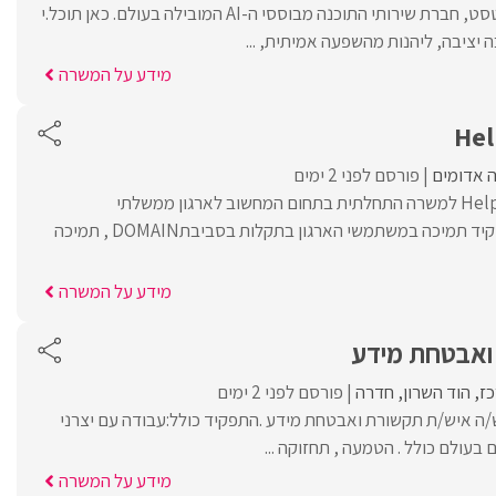
בוא.י להיות חלק מקווליטסט, חברת שירותי התוכנה מבוססי ה-AI המובילה בעולם. כאן תוכל.י
יציבה, ליהנות מהשפעה אמיתית, ...
מידע על המשרה
 אדומים
פורסם לפני 2 ימים
דרוש/ה תומך/ת Help Desk למשרה התחלתית בתחום המחשוב לארגון ממשלתי
בירושלים.במסגרת התפקיד תמיכה במשתמשי הארגון בתקלות בסביבתDOMAIN , תמיכה
מידע על המשרה
ואבטחת מידע
כז
הוד השרון
חדרה
פורסם לפני 2 ימים
TrustNet דרוש/ה איש/ת תקשורת ואבטחת מידע .התפקיד כולל:עבודה עם יצרני
עולם כולל . הטמעה , תחזוקה ...
מידע על המשרה