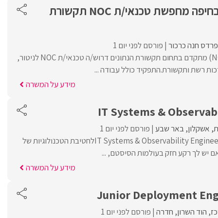
חברת תקשורת בחיפה מחפשת טכנאי/ת NOC תקשורת
פרדס חנה כרכור
פורסם לפני יום 1
למרכז ניהול ובקרה (NOC) מתקדם בתחום תקשורת הנתונים דרוש/ה טכנאי/ת NOC לניטור,
ות רשת ותקשורת.התפקיד כולל עבודה ...
מידע על המשרה
IT Systems & Observabi
ת
אשקלון
באר שבע
פורסם לפני יום 1
אלעד מערכות מגייסת IT Systems & Observability Engineerלחטיבת הטכנולוגיות של
ם יש לך רקע חזק בעולמות הסיסטם, ...
מידע על המשרה
כז
הוד השרון
חדרה
פורסם לפני יום 1