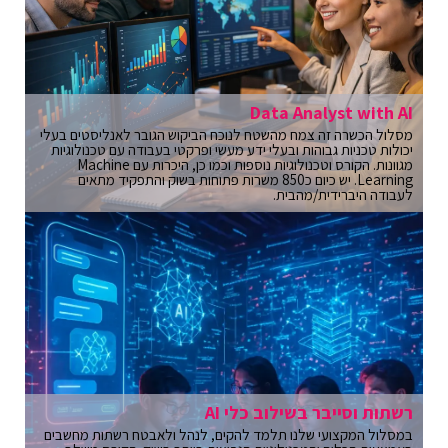
Data Analyst with AI
מסלול הכשרה זה צמח מהשטח לנוכח הביקוש הגובר לאנליסטים בעלי
יכולות טכניות גבוהות ובעלי ידע מעשי ופרקטי בעבודה עם טכנולוגיות
מגוונות. הקורס וטכנולוגיות נוספות וכמו כן, היכרות עם Machine
Learning. יש כיום כ850 משרות פתוחות בשוק והתפקיד מתאים
לעבודה היברידית/מהבית.
רשתות וסייבר בשילוב כלי AI
במסלול המקצועי שלנו תלמד להקים, לנהל ולאבטח רשתות מחשבים