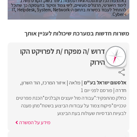
באמצעות הכלים והטכנולוגיות הנפוצות ביותר בשוק. הקורס משלב
לימוד תיאורטי, תרגולים מעשיים, ליווי צמוד ומיקוד בתעסוקה כך שתוכל
להתחיל לעבוד במשרות בתחום ה-IT, Helpdesk, System, Network
ו-Cyber.
משרות חדשות במערכת שיכולות לעניין אותך
דרוש /ה מפקח /ת לפרויקט הקו
הירוק
אלסטום ישראל בע"מ
מלאה
איזור המרכז
הוד השרון
חדרה
פורסם לפני יום 1
כחלק מהתפקיד:*עבודה מול יועצים וקבלנים*הכנת מפרטים
טכניים*פיקוח צמוד על עבודות הביצוע בשטח*מתן מענה
לבעיות הנדסיות שעולות בעת הביצוע
מידע על המשרה