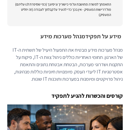
התאמתך למשרה מחושבת על פי כישוריך וניסיונך (כפי שסיפרת לנו עליהם)
מול דרישות המעסיק - אין בכך כדי להעיד על קבלתך לעבודה (זה יחליט
המעסיק)
מידע על תפקיד
מנהל מערכות מידע
מנהל מערכות מידע מבטיח את התפעול היעיל של תשתית ה-IT
של הארגון. תחומי האחריות כוללים ניהול צוות ה-IT, פיקוח על
התקנות ושדרוגי מערכות, הבטחת אבטחת נתונים והתאמת
אסטרטגיות IT ליעדי העסק. מיומנויות חיוניות כוללות מנהיגות,
ניהול פרויקטים ומיומנות במערכות ותוכנות IT שונות.
קורסים והכשרות להגיע לתפקיד