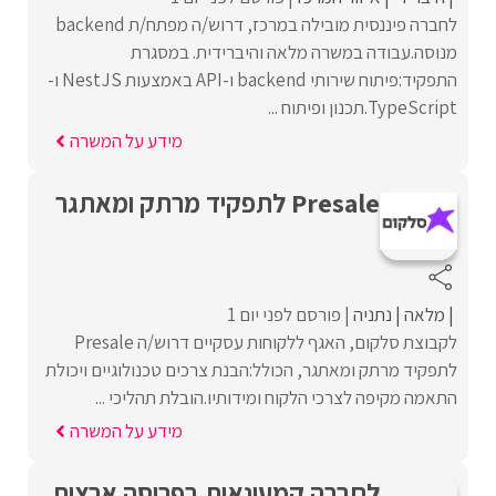
לחברה פיננסית מובילה במרכז, דרוש/ה מפתח/ת backend
מנוסה.עבודה במשרה מלאה והיברידית. במסגרת
התפקיד:פיתוח שירותי backend ו-API באמצעות NestJS ו-
TypeScript.תכנון ופיתוח ...
מידע על המשרה
Presale לתפקיד מרתק ומאתגר
מלאה
נתניה
פורסם לפני יום 1
לקבוצת סלקום, האגף ללקוחות עסקיים דרוש/ה Presale
לתפקיד מרתק ומאתגר, הכולל:הבנת צרכים טכנולוגיים ויכולת
התאמה מקיפה לצרכי הלקוח ומידותיו.הובלת תהליכי ...
מידע על המשרה
לחברה קמעונאית בפריסה ארצית