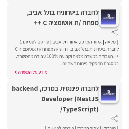
לחברה ביטחונית בתל אביב,
מפתח /ת אוטומציה C ++
מלאה
איזור המרכז
איזור תל אביב
פורסם לפני יום 1
לחברה ביטחונית בתל אביב, דרוש /ה מפתח /ת אוטומציה C
++.העבודה במשרה מלאה וקבועה 100% עבודה מהמשרד.
במסגרת התפקיד:פיתוח תשתיות ...
מידע על המשרה
לחברה פיננסית במרכז, backend
Developer (NestJS
/TypeScript)
היברידי
איזור המרכז
פורסם לפני יום 1