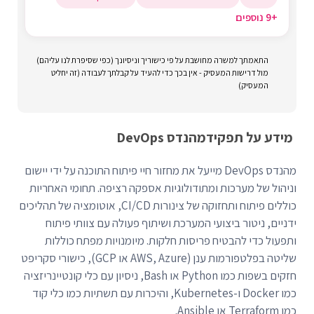
+9 נוספים
התאמתך למשרה מחושבת על פי כישוריך וניסיונך (כפי שסיפרת לנו עליהם)
מול דרישות המעסיק - אין בכך כדי להעיד על קבלתך לעבודה (זה יחליט
המעסיק)
מידע על תפקיד
מהנדס DevOps
מהנדס DevOps מייעל את מחזור חיי פיתוח התוכנה על ידי יישום
וניהול של מערכות ומתודולוגיות אספקה ​​רציפה. תחומי האחריות
כוללים פיתוח ותחזוקה של צינורות CI/CD, אוטומציה של תהליכים
ידניים, ניטור ביצועי המערכת ושיתוף פעולה עם צוותי פיתוח
ותפעול כדי להבטיח פריסות חלקות. מיומנויות מפתח כוללות
שליטה בפלטפורמות ענן (AWS, Azure או GCP), כישורי סקריפט
חזקים בשפות כמו Python או Bash, ניסיון עם כלי קונטיינריזציה
כמו Docker ו-Kubernetes, והיכרות עם תשתיות כמו כלי קוד
כמו Terraform או Ansible.