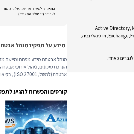
התאמתך למשרה מחושבת על פי כישוריך וני
לעבודה (זה יחליט המעסיק)
Active Directory, Microsof /
Exchange,Forcepoint, FortiGate, F5, Nutanix, Veeam,Nutanix, Veeam, וירטואליזציה,
מידע על תפקיד
מנהל אבטחת
לגברים כאחד.
מנהל אבטחת מידע מפתח ומיישם מדיני
הערכת סיכונים, ניהול אירועי אבטחה 
אבטחה (למשל, ISO 27001), בקיאות בכלי אבטחה ויכולות אנליטיות חזקות.
קורסים והכשרות להגיע לתפק