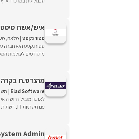
טכנולוגית במרכז הארץ.
איש/אשת סיסט
סטור נקסט
מלאה
מש
סטורנקסט היא חברה טכנ
מתקדמים לעולמות המסחר B2B , ניתוח מידע ודאטה וניהול 
מהנדס.ת בקרה IT/OT
Elad Software
משמ
עם תשתיות IT, רשתות תעשייתיות, אבטחת מידע והובלת ...
System Admin