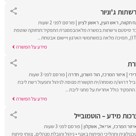
שתות ג'וניור
 תקווה
ראש העין
ראשון לציון
פורסם לפני 2 שעות
ובד סיסטם ורשתות במשרה מלאהבמסגרת התפקיד:תחזוקה שוטפת
מידע על המשרה
רת
ידי
איזור המרכז
הוד השרון
חדרה
פורסם לפני 3 שעות
וביל דרוש/ה מומחה/ית תקשורת מנוסה לניהול ותפעול רשת ליבת
תפקיד כולל אחריות על מתגי ליבת ...
מידע על המשרה
ות מידע – הוטמובייל
יזור המרכז
אריאל
אשקלון
פורסם לפני 3 שעות
ולוגית ותהליכי הפיתוח באגף • ניהול והובלת מנהלים, צוותי פיתוח