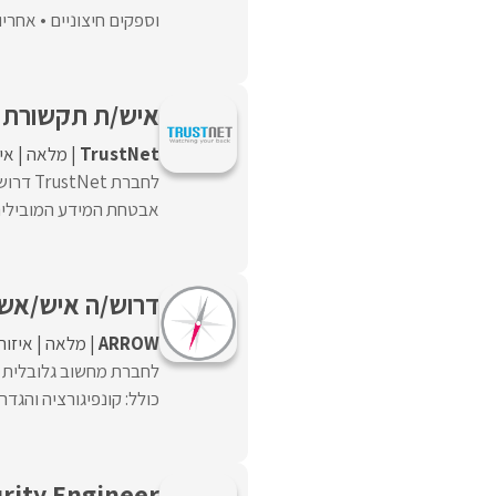
וספקים חיצוניים • אחריות על Delivery א
איש/ת תקשורת 
TrustNet
מלאה
אי
לחברת 
אבטחת המידע המובילים ב
דרוש/ה איש/אש
ARROW
מלאה
איזור
כולל: קונפיגורציה והגדרה של מתגים (Switches) וציו
urity Engineer