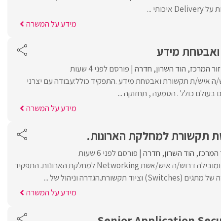
יכותי ...
מידע על המשרה
ואבטחת מידע
זור המרכז
הוד השרון
חדרה
פורסם לפני 4 שעות
TrustNet דרוש/ה איש/ת תקשורת ואבטחת מידע .התפקיד כולל:עבודה עם יצרני
עולם כולל . הטמעה , תחזוקה ...
מידע על המשרה
ת תקשורת למחלקת הארונות.
 המרכז
הוד השרון
חדרה
פורסם לפני 6 שעות
לחברת מחשוב גלובלית ומובילה דרוש/ה איש/אשת Networking למחלקת הארונות. התפקיד
ד תקשורת.הגדרה וניהול של ...
מידע על המשרה
Senior Application Sec