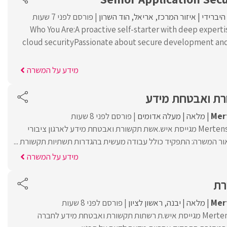
היברידי
איזור המרכז
אריאל
הוד השרון
פורסם לפני 7 שעות
Who You Are:A proactive self-starter with deep experti
cloud securityPassionate about secure development and
מידע על המשרה
ת ואבטחת מידע
Mer
מלאה
מעלה אדומים
פורסם לפני 8 שעות
חברת Mertens – MalamTeam מגייסת איש.אשת תקשורת ואבטחת מידע לארגון ציבורי
ור המשרה: התפקיד כולל עבודה מעשית בהגדרות תשתיות תקשורת ...
מידע על המשרה
רת
Mer
מלאה
יבנה
ראשון לציון
פורסם לפני 8 שעות
חברת Mertens Malam Team מגייסת איש.ת רשתות תקשורת ואבטחת מידע לחברה