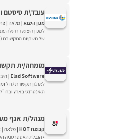
עובד\ת סיסטם ור
מכון היצוא
מלאה
פתח
למכון היצוא דרוש\ה ע
של תשתיות התקשורת (IT), תמיכה מלאה במשתמשי הארגון ויישום אבטחת ...
מומחה/ית תקשו
Elad Software
היבר
לארגון תקשורת גדול ומ
האינטרנט בארץ ובחו"ל.ה
מנהל/ת אגף מערכ
קבוצת HOT
מלאה
א
• הובלת האסטרטגיה הטכנ