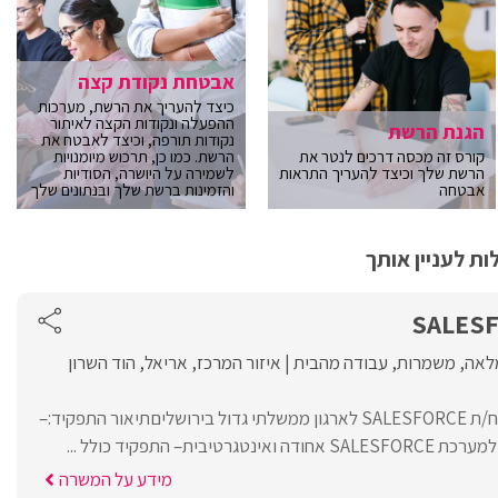
אבטחת נקודת קצה
כיצד להעריך את הרשת, מערכות
ההפעלה ונקודות הקצה לאיתור
הגנת הרשת
נקודות תורפה, וכיצד לאבטח את
קורס זה מכסה דרכים לנטר את
הרשת. כמו כן, תרכוש מיומנויות
הרשת שלך וכיצד להעריך התראות
לשמירה על היושרה, הסודיות
אבטחה
והזמינות ברשת שלך ובנתונים שלך
ת לעניין אותך
לאה
משמרות
עבודה מהבית
איזור המרכז
אריאל
הוד השרון
קבוצת יעל מגייסת מפתח/ת SALESFORCE לארגון ממשלתי גדול בירושליםתיאור התפקיד:–
בית– התפקיד כולל ...
מידע על המשרה