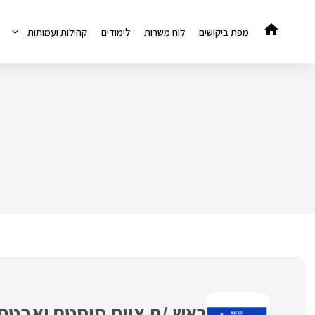
דלג
תוכן
מפת ביקושים
לוח משרות
לימודים
קהילות ועמותות
ראש /ת צוות סיסטם ואבטח