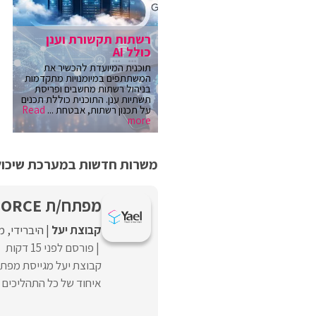
רשתות תקשורת וענן
כולל AI
תוכנית המיועדת להכשיר את
המשתתפים במיומנויות מתקדמות
בניהול רשתות מחשבים ופריסת
תשתיות ענן. התוכנית כוללת תכנים
על תכנון רשתות, אבטחת ...
Read
more
משרות חדשות במערכת שיכולו
מפתח/ת SALESFORCE
קבוצת יעל
היברידי
מ
פורסם לפני 15 דקות
איחוד של כל התהליכים למערכת SALESFORCE אחודה ואינטגרטי