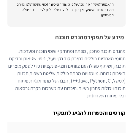
התאמתך למשרה מחושבת על פי כישוריך וניסיונך (כפי שסיפרת לנו עליהם)
מול דרישות המעסיק - אין בכך כדי להעיד על קבלתך לעבודה (זה יחליט
המעסיק)
מידע על תפקיד
מהנדס תוכנה
מהנדס תוכנה מתכנן, מפתח ומתחזק יישומי תוכנה ומערכות.
תחומי האחריות כוללים כתיבת קוד נקי ויעיל, ניפוי שגיאות ובדיקת
תוכנה, ושיתוף פעולה עם צוותים חוצי-פונקציות כדי לספק מוצרים
באיכות גבוהה. מיומנויות מפתח כוללות שליטה בשפות תכנות
(למשל, Java, Python, C++), הבנה של מתודולוגיות פיתוח
תוכנה ויכולות פתרון בעיות. היכרות עם מערכות בקרת גרסאות
וכלי פיתוח היא חיונית.
קורסים והכשרות להגיע לתפקיד