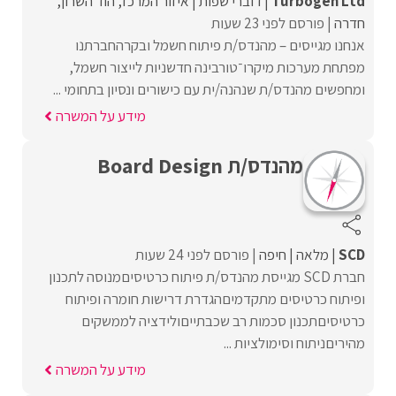
Turbogen Ltd
דוברי שפות
איזור המרכז
הוד השרון
חדרה
פורסם לפני 23 שעות
אנחנו מגייסים – מהנדס/ת פיתוח חשמל ובקרהחברתנו
מפתחת מערכות מיקרו־טורבינה חדשניות לייצור חשמל,
ומחפשים מהנדס/ת שנהנה/ית עם כישורים ונסיון בתחומי ...
מידע על המשרה
מהנדס/ת Board Design
SCD
מלאה
חיפה
פורסם לפני 24 שעות
חברת SCD מגייסת מהנדס/ת פיתוח כרטיסיםמנוסה לתכנון
ופיתוח כרטיסים מתקדמיםהגדרת דרישות חומרה ופיתוח
כרטיסיםתכנון סכמות רב שכבתייםולידציה לממשקים
מהיריםניתוח וסימולציות ...
מידע על המשרה