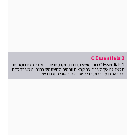
C Essentials 2
C Essentials 2 בוחן מושגי תכנות מתקדמים יותר כמו פונקציות ומבנים.
תלמד גם איך לעבוד עם קבצים וזרמים ולהשתמש בהנחיות מעבד קדם
ובהצהרות מורכבות כדי לשפר את כישורי התכנות שלך.