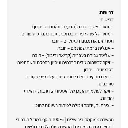
דרישות:
דרישות:
– תואר ראשון – חובה (מדעי הרוח/חברה -יתרון).
– ניסיון של שנה לפחות בכתיבת תוכן: כתבות, סיפורים,
תסריטים או תכנים דיגיטליים – חובה
– אנגלית ברמת שפת אם – חובה.
– שליטה גבוהה בעברית (קריאה ודיבור) – חובה
– זיקה לרשתות מדיה חברתית וניסיון בהפקה והשתתפות
בסרטונים – יתרון
– יכולת תחקיר ויכולת לספר סיפור על בסיס מקורות
מורכבים.
– זיקה לעולמות התוכן של היסטוריה, תרבות וקהילות
יהודיות.
– יצירתיות, יוזמה ויכולת לפיתוח רעיונות לתוכן.
המשרה ממוקמת בירושלים | 100% היקף במודל היברידי
| תחילת עבודה מיידית | המשרה פונה לגברים ונשים