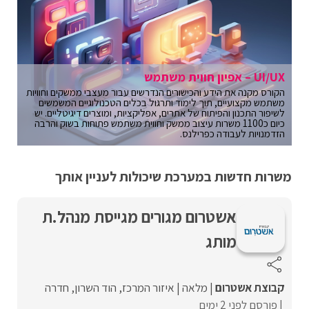
UI/UX – אפיון חווית משתמש
הקורס מקנה את הידע והכישורים הנדרשים עבור מעצבי ממשקים וחוויות
משתמש מקצועיים, תוך לימוד ותרגול בכלים הטכנולוגיים המשמשים
לשיפור התכנון והפיתוח של אתרים, אפליקציות, ומוצרים דיגיטליים. יש
כיום כ1100 משרות עיצוב ממשק וחווית משתמש פתוחות בשוק והרבה
הזדמנויות לעבודה כפרילנס.
משרות חדשות במערכת שיכולות לעניין אותך
אשטרום מגורים מגייסת מנהל.ת
מותג
קבוצת אשטרום
מלאה
איזור המרכז
הוד השרון
חדרה
פורסם לפני 2 ימים