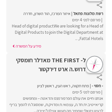
רשת מלונות פתאל
איזור המרכז
הוד השרון
חדרה
פורסם לפני 4 ימים
Head of digital productWe are looking for a Head of
Digital Products to join the Digital Department at
Fattal Hotels, ...
מידע על המשרה
ל- THE FIRST מאדלר חומסקי
דרוש.ה ארט דירקטור
- חסוי -
פתח תקווה
ראש העין
ראשון לציון
פורסם לפני 5 ימים
אנחנו חיים את עולם הפרפורמנס והדאטה – ומחפשים
קריאייטיב.ית חד.ה, עצמאי.ת ומדויק.ת, שמסוגל.ת להפוך בריף
לרעיון ויזואלי שממיר.מה תעשו אצלנו?יצירה ...