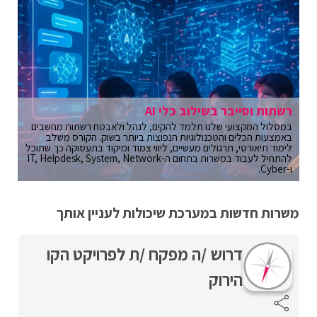
רשתות וסייבר בשילוב כלי AI
במסלול המקצועי שלנו תלמד להקים, לנהל ולאבטח רשתות מחשבים
באמצעות הכלים והטכנולוגיות הנפוצות ביותר בשוק. הקורס משלב
לימוד תיאורטי, תרגולים מעשיים, ליווי צמוד ומיקוד בתעסוקה כך שתוכל
להתחיל לעבוד במשרות בתחום ה-IT, Helpdesk, System, Network
ו-Cyber.
משרות חדשות במערכת שיכולות לעניין אותך
דרוש /ה מפקח /ת לפרויקט הקו
הירוק