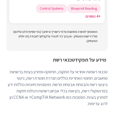
Control Systems
Blueprint Reading
+4 נוספים
התאמתך למשרה מחושבת על פי כישוריך וניסיונך (כפי שסיפרת לנו עליהם)
מול דרישות המעסיק - אין בכך כדי להעיד על קבלתך לעבודה (זה יחליט
המעסיק)
מידע על תפקיד
טכנאי רשת
טכנאי רשתות אחראי על התקנה, תחזוקה ופתרון בעיות ברשתות
מחשבים. תחומי האחריות כוללים הגדרת חומרת רשת, ניטור
ביצועי רשת והבטחת אבטחת הרשת. מיומנויות חיוניות כוללות ידע
בפרוטוקולי רשת, בקיאות בכלי אבחון רשתות ויכולות חזקות
לפתרון בעיות. הסמכות כמו CompTIA Network+ או CCNA הן
לרוב עדיפות.