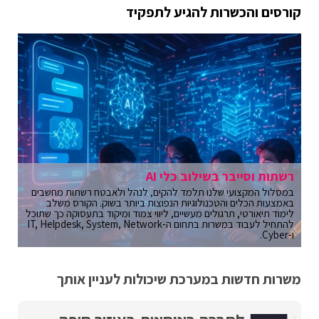
קורסים והכשרות להגיע לתפקיד
רשתות וסייבר בשילוב כלי AI
במסלול המקצועי שלנו תלמד להקים, לנהל ולאבטח רשתות מחשבים
באמצעות הכלים והטכנולוגיות הנפוצות ביותר בשוק. הקורס משלב
לימוד תיאורטי, תרגולים מעשיים, ליווי צמוד ומיקוד בתעסוקה כך שתוכל
להתחיל לעבוד במשרות בתחום ה-IT, Helpdesk, System, Network
ו-Cyber.
משרות חדשות במערכת שיכולות לעניין אותך