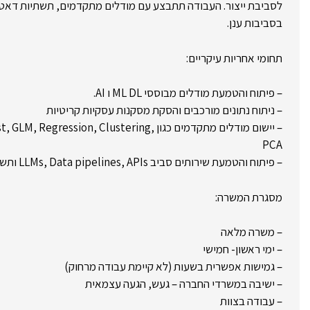
לסביבת ייצור. העבודה תתבצע עם מודלים מתקדמים, תשתיות דאטה
בסביבות ענן.
תחומי אחריות עיקריים:
– פיתוח והטמעת מודלים מבוססי ML DL ו AI.
– ניתוח נתונים מורכבים והסקת מסקנות עסקיות קריטיות
– יישום מודלים מתקדמים כגון ession, Clustering
PCA
– פיתוח והטמעת שירותים סביב LLMs, Data pipelines, APIs ותשתיות ליבה
מסגרת המשרה:
– משרה מלאה
– ימי ראשון- חמישי
– גמישות אפשרית בשעות (לא קיימת עבודה מרחוק)
– ישיבה במשרדי החברה – געש, הגעה עצמאית
– עבודה בצוות