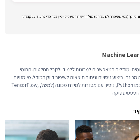
סיונך (כפי שסיפרת לנו עליהם) מול דרישות המעסיק - אין בכך כדי להעיד על קבלתך
ים ומודלים המאפשרים למכונות ללמוד ולקבל החלטות. תחומי
כונה, ביצוע ניסויים וניתוח תוצאות לשיפור דיוק המודל. מיומנויות
חיוניות כוללות שליטה בשפות תכנות כמו Python, ניסיון עם מסגרות למידת מכונה (למשל, TensorFlow,
יד