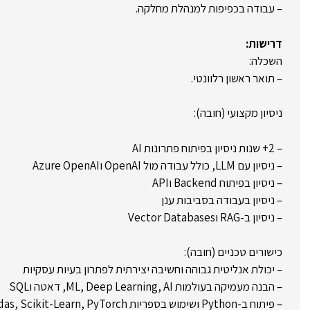
– עבודה בכפיפות למנהלת מחלקה.
דרישות:
השכלה:
– תואר ראשון רלוונטי.
ניסיון מקצועי (חובה):
– 2+ שנות ניסיון בפיתוח פתרונות AI
– ניסיון עם LLM, כולל עבודה מול OpenAI וAzure OpenAI
– ניסיון בפיתוח Backend וAPI
– ניסיון בעבודה בסביבות ענן
– ניסיון ב-RAG וVector Databases
כישורים טכניים (חובה):
– יכולת אנליטית גבוהה וחשיבה יצירתית לפתרון בעיות עסקיות
– הבנה מעמיקה בעולמות ML, Deep Learning, AI, דאטה וSQL
– פיתוח ב-Python ושימוש בספריות Numpy, Pandas, Scikit-Learn, PyTorch