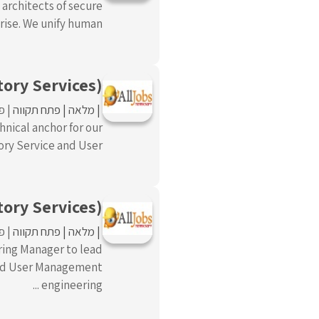
 architects of secure
ise. We unify human ...
tory Services)
מלאה
פתח תקווה
פו
hnical anchor for our
ry Service and User ...
ory Services)
מלאה
פתח תקווה
פו
ring Manager to lead
 and User Management
engineering ...