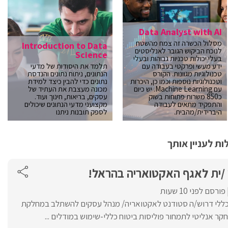
Data Analyst with AI
מסלול הכשרה זה צמח מהשטח
Introduction to Data
לנוכח הביקוש הגובר לאנליסטים
Science
בעלי יכולות טכניות גבוהות ובעלי
ידע מעשי ופרקטי בעבודה עם
תלמד את היסודות של מדעי
טכנולוגיות מגוונות. הקורס
הנתונים, ניתוח נתונים והנדסת
וטכנולוגיות נוספות וכמו כן, היכרות
נתונים כדי להבין כיצד למידת
עם Machine Learning. יש כיום
מכונה מעצבת את העתיד של
כ850 משרות פתוחות בשוק
עסקים, בריאות, חינוך ועוד.
והתפקיד מתאים לעבודה
מקצועני מדעי הנתונים שיכולים
היברידית/מהבית.
לספק תובנות ניתנו
ת לעניין אותך
 /ית לאגף האקטואריה בהראל!
פורסם לפני 10 שעות
כללי דרוש/ה סטודנט לאקטואריה/ מנהל עסקים להשתלב במחלקת
קר אנליטי לתמחור פוליסות ביטוח כללי-שימוש במודלים ...