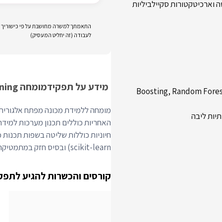
 וארכיטקטורות סקיילביליות
התאמתך למשרה מחושבת על פי כישוריך וני
לעבודה (זה יחליט המעסיק)
מידע על תפקיד
מומחה Machine Learning
Boosting, Random Forest, GLM, Regr,
מומחה ללמידת מכונה מפתח אלגוריתמ
האחריות כוללים תכנון מערכות למידת מ
scikit-learn) ובסיס חזק במתמטיקה וסטטיסטיקה.
קורסים והכשרות להגיע לתפק