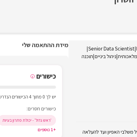
מידת ההתאמה שלי
|
Senior Data Scientist
|
מלאכותית
|
ניהול ביניים
|
תוכנה
כישורים
i
יש לך 0 מתוך 4 הכישורים הנדרשים
כישורים חסרים:
'ראש גדול' - יכולת פתרון בעיות
+1 נוספים
 לקצה של מערכות מתקדמות מבוססות ML DL ו AI, החל משלבי האפיון ועד להעלאה