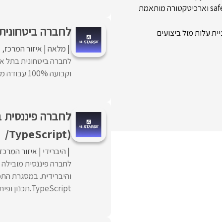
– ניהול prompting מתקדם: safety filters, guardrails, versioning וארכיטקטורה מותאמת
לחברה ביטחונית ב
מלאה
איזור המרכז
א
וקבועה 100% עבודה מהמשרד. במסגרת התפקיד:פיתוח תשתיות ...
/TypeScript)
היברידי
איזור המרכז
TypeScript.תכנון ופיתוח ...