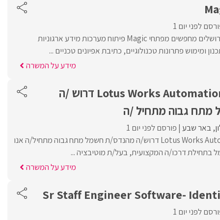
Ma
רסם לפני יום 1
לארגון ממשלתי באזור ירושלים מחפשים מפתחי Magic פיתוח מערכות מידע ארגוניות
ן ומימוש פתרונות טכנולוגיים, כתיבת אפיונים טכניים ...
מידע על המשרה
לחברת Lotus Works Automation Israel דרוש /ה
מתח גבוה מתחיל /ה
ן
באר שבע
פורסם לפני יום 1
לחברת Lotus Works Automation Israel דרוש/ה מהנדס/ת חשמל מתח גבוה מתחיל/ה אנו
בתחילת דרכו/ה המקצועית, בעל/ת מוטיבציה ...
מידע על המשרה
Sr Staff Engineer Software- Identi
רסם לפני יום 1