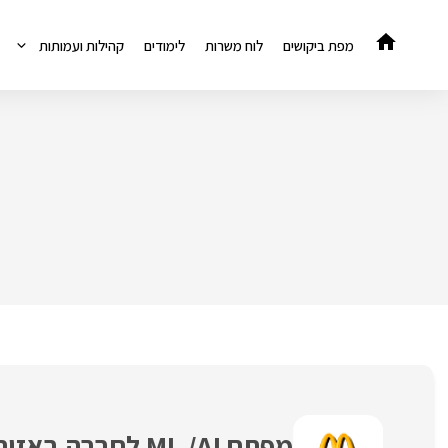
דלג
תוכן
מפת ביקושים
לוח משרות
לימודים
קהילות ועמותות
מפתח ML /AI לחברה באזור השרון