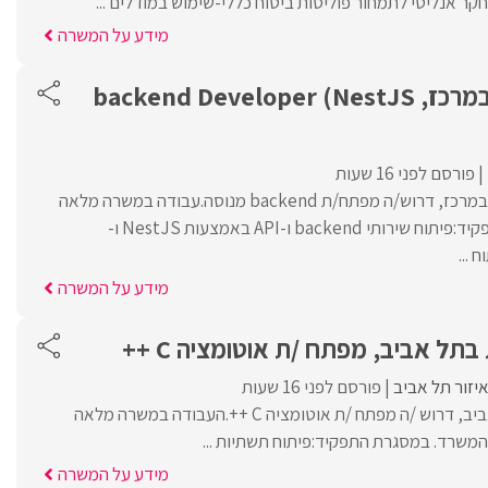
קר אנליטי לתמחור פוליסות ביטוח כללי-שימוש במודלים ...
מידע על המשרה
לחברה פיננסית במרכז, backend Developer (NestJS
פורסם לפני 16 שעות
לחברה פיננסית מובילה במרכז, דרוש/ה מפתח/ת backend מנוסה.עבודה במשרה מלאה
והיברידית. במסגרת התפקיד:פיתוח שירותי backend ו-API באמצעות NestJS ו-
מידע על המשרה
תל אביב, מפתח /ת אוטומציה C ++
יזור תל אביב
פורסם לפני 16 שעות
לחברה ביטחונית בתל אביב, דרוש /ה מפתח /ת אוטומציה C ++.העבודה במשרה מלאה
מידע על המשרה