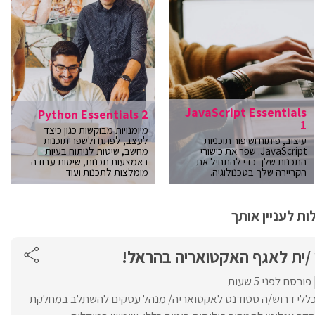
JavaScript Essentials
Python Essentials 2
1
מיומנויות מבוקשות כגון כיצד
עיצוב, פיתוח ושיפור תוכניות
לעצב, לפתח ולשפר תוכנות
JavaScript. שפר את כישורי
מחשב, שיטות לניתוח בעיות
התכנות שלך כדי להתחיל את
באמצעות תכנות, שיטות עבודה
הקריירה שלך בטכנולוגיה.
מומלצות לתכנות ועוד
ת לעניין אותך
 /ית לאגף האקטואריה בהראל!
פורסם לפני 5 שעות
כללי דרוש/ה סטודנט לאקטואריה/ מנהל עסקים להשתלב במחלקת