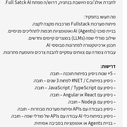
לחברת אולג'ובס היושבת בנתניה, דרוש/ה מפתח Full Satck AI.
מה תעשו בתפקיד:
פיתוח מערכות Fullstack מורכבות מקצה לקצה.
בניית סוכני AI (Agents) ואוטומציות חכמות לתהליכים פנימיים.
שילוב מודלי שפה (LLMs) במוצרים קיימים וחדשים.
תכנון ארכיטקטורה לפתרונות מבוססי AI.
עבודה צמודה עם צוותים עסקיים להבנת צרכים והטמעת פתרונות.
דרישות:
– 5+ שנות ניסיון בפיתוח תוכנה – חובה.
– ניסיון בפיתוח.NET / C# לפחות 3 שנים – חובה.
– ניסיון עם JavaScript / TypeScript – חובה.
– ניסיון עם React או Angular – חובה.
– ניסיון עם Node.js – חובה.
– ניסיון בעבודה עם APIs ופיתוח מערכות מבוזרות – חובה.
– ניסיון בפיתוח כלי AI עבודה עם APIs של מודלי שפה – חובה.
– בניית Agents או אוטומציות בסביבה אמיתית.