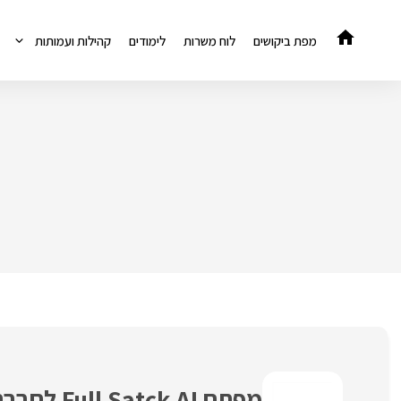
דלג
תוכן
מפת ביקושים
לוח משרות
לימודים
קהילות ועמותות
מפתח Full Satck AI לחברת AllJobs בנתניה!