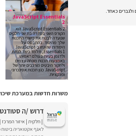
JavaScript Essentials
2
JavaScript Essentials 2 הוא
הקורס השני בסדרה בת שני חלקים
שנועדה לבנות את כישורי התכנות
שלך מהיסוד. בהתבסס על
היסודות שהונחו ב-JavaScript
Essentials 1, תלמד כיצד לנתח
ולדגמן בעיות בעולם האמיתי
באמצעות תכנות מונחה עצמים
ולחקור היבטים מורכבים יותר של
JavaScript כגון תכנות אסינכרוני
ופונקציות.
משרות חדשות במערכת שיכולו
דרוש /ה סטודנט
חלקית
איזור המרכז
לאגף אקטואריה ביטוח 