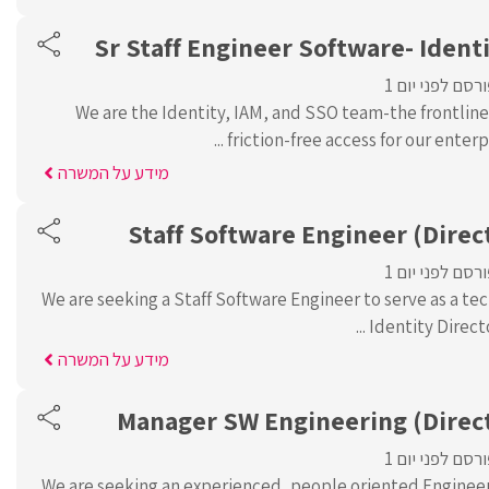
Sr Staff Engineer Software- Identi
רסם לפני יום 1
We are the Identity, IAM, and SSO team-the frontline
friction-free access for our enterpr
מידע על המשרה
Staff Software Engineer (Direc
רסם לפני יום 1
We are seeking a Staff Software Engineer to serve as a tec
Identity Directo
מידע על המשרה
Manager SW Engineering (Direct
רסם לפני יום 1
We are seeking an experienced, people oriented Enginee