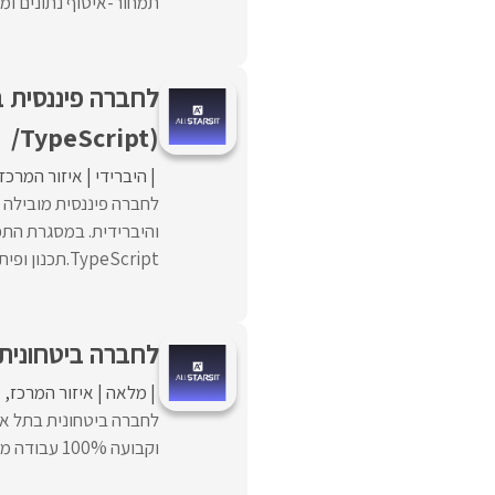
תמחור-איסוף נתונים ומח
/TypeScript)
היברידי
איזור המרכז
TypeScript.תכנון ופיתוח ...
לחברה ביטחונית ב
מלאה
איזור המרכז
א
וקבועה 100% עבודה מהמשרד. במסגרת התפקיד:פיתוח תשתיות ...