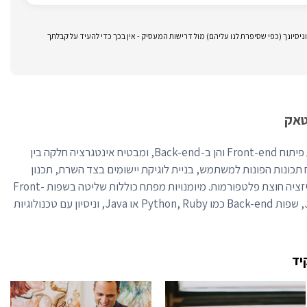
סיונך (כפי שסיפרת לנו עליהם) מול דרישות המעסיק - אין בכך כדי להעיד על קבלתך
טאק
מפתח Fullstack מטפל הן במשימות פיתוח Front-end והן ב-Back-end, ומבטיח אינטגרציה חלקה בין
 תכונות הפונות למשתמש, בניית לוגיקת יישומים בצד השרת, תכנון
וניהול מסדי נתונים, והבטחת אופטימיזציה חוצת פלטפורמות. מיומנויות מפתח כוללות שליטה בשפות Front-
end כמו HTML, CSS ו-JavaScript, שפות Back-end כמו Python, Ruby או Java, וניסיון עם טכנולוגיות
יד